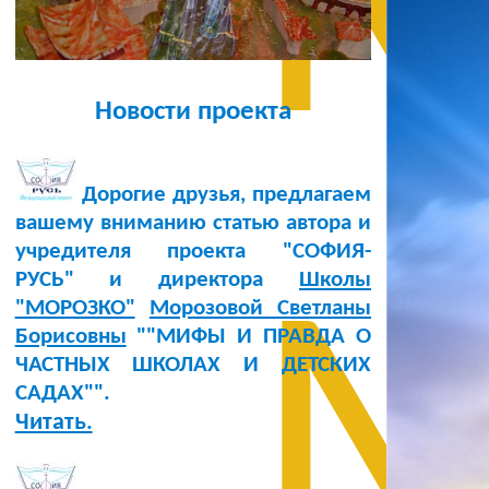
М
Новости проекта
Дорогие друзья, предлагаем
вашему вниманию статью автора и
учредителя проекта "СОФИЯ-
РУСЬ" и директора
Школы
М
"МОРОЗКО"
Морозовой Светланы
Борисовны
""МИФЫ И ПРАВДА О
ЧАСТНЫХ ШКОЛАХ И ДЕТСКИХ
САДАХ"".
Читать.