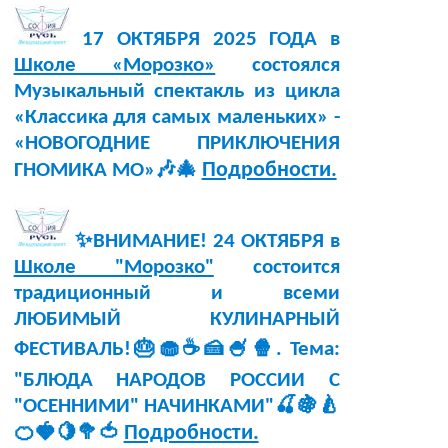
17 ОКТЯБРЯ 2025 ГОДА в
Школе «Морозко»
состоялся
Музыкальный спектакль из цикла
«Классика для самых маленьких» -
«НОВОГОДНИЕ ПРИКЛЮЧЕНИЯ
Подробности.
ГНОМИКА МО»🎶🎄
✨ВНИМАНИЕ! 24 ОКТЯБРЯ в
Школе "Морозко"
состоится
традиционный и всеми
ЛЮБИМЫЙ КУЛИНАРНЫЙ
ФЕСТИВАЛЬ!🎂🧁☕🍰🍧🍿. Тема:
"БЛЮДА НАРОДОВ РОССИИ С
"ОСЕННИМИ" НАЧИНКАМИ"🍒🍇🍐
Подробности.
🍊🍓🍋🥦🍅