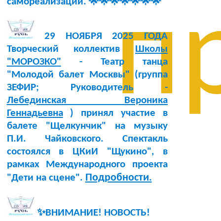
самореализации. 🌟🌟🌟🌟🌟🌟🌟
п
29 НОЯБРЯ 2025 ГОДА
Творческий коллектив
Школы
"МОРОЗКО"
- Театр танца
"Молодой балет Москвы" (группа
ЗЕФИР; Руководитель -
Лебединская Вероника
Геннадьевна
) принял участие в
балете "Щелкунчик" на музыку
П.И. Чайковского. Спектакль
состоялся в ЦКиИ "Щукино", в
рамках Международного проекта
Подробности.
"Дети на сцене".
✨ВНИМАНИЕ! НОВОСТЬ!