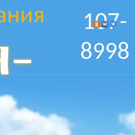
ания
107-
я-
8998