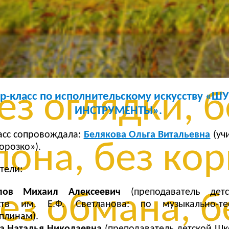
з сомнений, 
ли, без остан
ез оглядки, б
р-класс по исполнительскому искусству «
ИНСТРУМЕНТЫ».
асс сопровождала:
Белякова Ольга Витальевна
(уч
она, без кор
розко»).
тели:
лов Михаил Алексеевич
(преподаватель дет
ез обмана, б
ств им. Е.Ф. Светланова: по музыкально-те
плинам).
а Наталья Николаевна
(преподаватель детской Шк