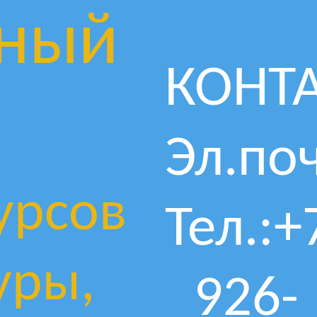
ный
КОНТ
Эл.поч
урсов
Тел.:+
уры,
926-