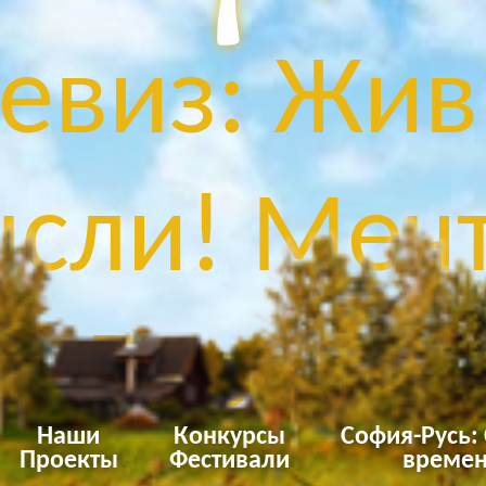
евиз: Жив
сли! Мечт
Твори!
Наши
Конкурсы
София-Русь:
Проекты
Фестивали
времен