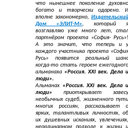
что нынешнее поколение духовн
богато и творчески одарено. 
вполне закономерно,
Издательски
Дом «ЭЛИТ-М»
, который 
возглавляю уже много лет, ста
партнёром проекта «София- Русь»
А это значит, что теперь и 
каждого участника проекта «Софи
Русь» появится реальный шан
когда-то стать героем ежегодног
альманаха
«Россия. XXI век. Дела 
люди».
Альманах
«Россия. XXI век. Дела 
люди»
приоткрывает завес
необычных судеб, жизненного пут
многих россиян, рассказывает 
ярких, талантливых личностях, о
их душевных исканиях, увлечениях
неординарном подходе к жизни 