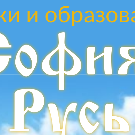
ки и образов
Софи
Русь