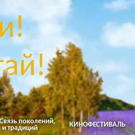
и!
ай!
 Связь поколений,
КИНОФЕСТИВАЛЬ
 и традиций