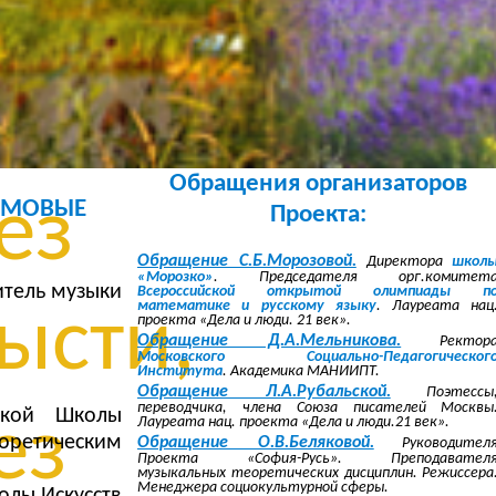
без
овки,
Обращения организаторов
ез
ШУМОВЫЕ
Проекта:
Обращение С.Б.Морозовой.
Директора
школ
«Морозко»
. Председателя орг.комитет
итель музыки
Всероссийской открытой олимпиады п
математике и русскому языку
. Лауреата нац
ысти,
проекта «Дела и люди. 21 век».
Обращение Д.А.Мельникова.
Ректор
Московского Социально-Педагогическог
Института
. Академика МАНИИПТ.
Обращение Л.А.Рубальской.
Поэтессы
переводчика, члена Союза писателей Москвы
ской Школы
ез
Лауреата нац. проекта «Дела и люди.21 век».
оретическим
Обращение О.В.Беляковой.
Руководител
Проекта «София-Русь». Преподавател
музыкальных теоретических дисциплин. Режиссера
Менеджера социокультурной сферы.
олы Искусств