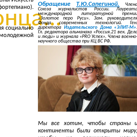
Обращение
Т.Ю.Сапегиной.
Член
фортепиано).
Союза журналистов России. Лауреат
нца...
международной литературной преми
«Золотое перо Руси». Зам. руководител
Фонда современных технологий. Ген
директора
Издательского Дома «ЭЛИТ-М»
ля социально
Гл. редактора альманаха «Россия.21 век. Дел
 молодежной
и люди» и журнала «PRO Успех». Члена военно
научного общества при КЦ ВС РФ.
Мы все хотим, чтобы страны 
континенты были открыты миру