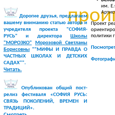
им. Е
проиг
Артис
Дорогие друзья, предлагаем
вашему вниманию статью автора и
Проект ре
учредителя проекта "СОФИЯ-
ориентир
политики 
РУСЬ" и директора
Школы
"МОРОЗКО"
Морозовой Светланы
Посмотрет
Борисовны
""МИФЫ И ПРАВДА О
ЧАСТНЫХ ШКОЛАХ И ДЕТСКИХ
Фотографи
САДАХ"".
Читать.
Опубликован общий пост-
релиз фестиваля «СОФИЯ РУСЬ:
СВЯЗЬ ПОКОЛЕНИЙ, ВРЕМЕН И
ТРАДИЦИЙ».
Смотреть.