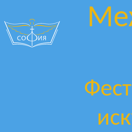
Ме
Фест
иск