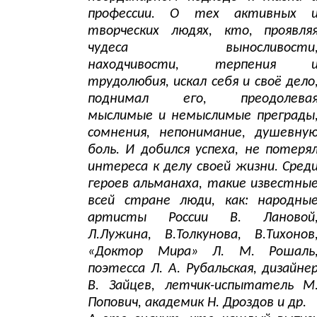
профессии. О тех активных 
творческих людях, кто, проявля
чудеса выносливости
находчивости, терпения 
трудолюбия, искал себя и своё дело
поднимал его, преодолева
мыслимые и немыслимые преграды
сомнения, непонимание, душевну
боль. И добился успеха, не потеря
интереса к делу своей жизни. Сред
героев альманаха, такие известны
всей стране люди, как: народны
артисты России В. Лановой
Л.Лужина, В.Толкунова, В.Тихонов
«Доктор Мира» Л. М. Рошаль
поэтесса Л. А. Рубальская, дизайне
В. Зайцев, летчик-испытатель М
Попович, академик Н. Дроздов и др.