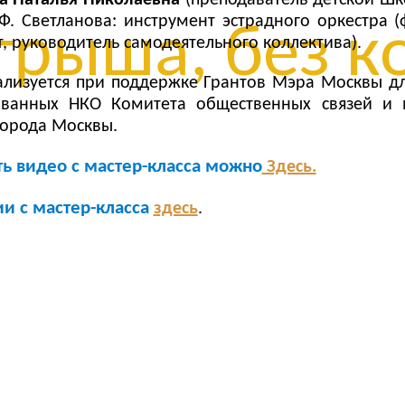
.Ф. Светланова: инструмент эстрадного оркестра (
рыша, без ко
т, руководитель самодеятельного коллектива).
ализуется при поддержке Грантов Мэра Москвы д
ованных НКО Комитета общественных связей и
города Москвы.
ь видео с мастер-класса можно
Здесь.
и с мастер-класса
здесь
.