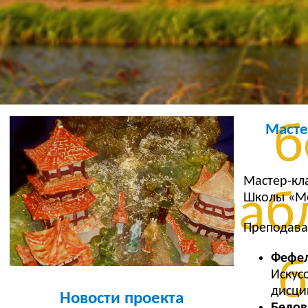
Бе
уста
б
Масте
Мастер-кл
шабл
Школы «Мо
Преподава
Фефе
б
Искус
дисци
Новости проекта
Белов