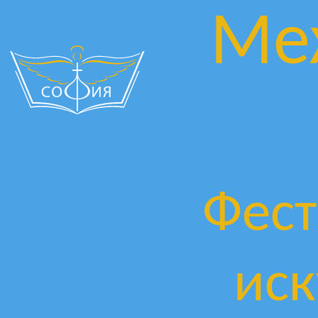
Ме
Фест
иск