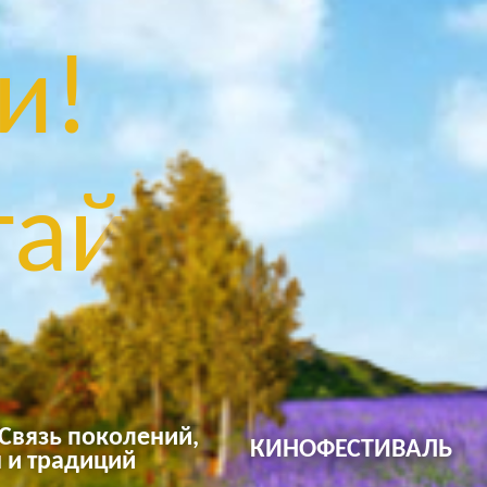
и!
ай!
 Связь поколений,
КИНОФЕСТИВАЛЬ
 и традиций