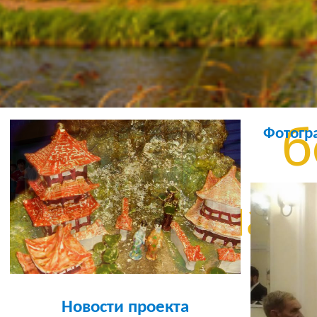
Бе
уста
б
Фотогр
шабл
б
Новости проекта