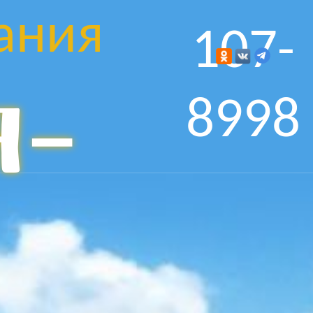
ания
107-
я-
8998