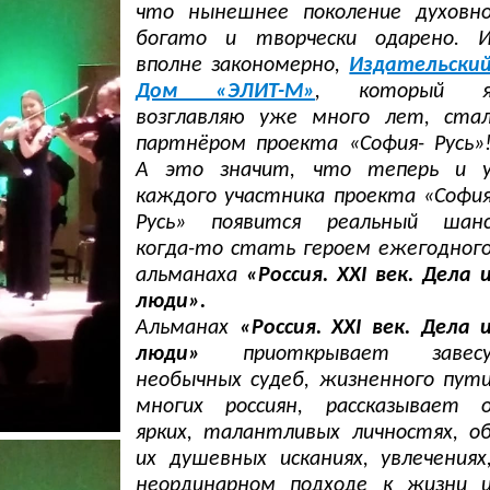
что нынешнее поколение духовн
богато и творчески одарено. 
вполне закономерно,
Издательски
Дом «ЭЛИТ-М»
, который 
возглавляю уже много лет, ста
партнёром проекта «София- Русь»
А это значит, что теперь и 
каждого участника проекта «Софи
Русь» появится реальный шан
когда-то стать героем ежегодног
альманаха
«Россия. XXI век. Дела 
люди».
Альманах
«Россия. XXI век. Дела 
люди»
приоткрывает завес
необычных судеб, жизненного пут
многих россиян, рассказывает 
ярких, талантливых личностях, о
их душевных исканиях, увлечениях
неординарном подходе к жизни 