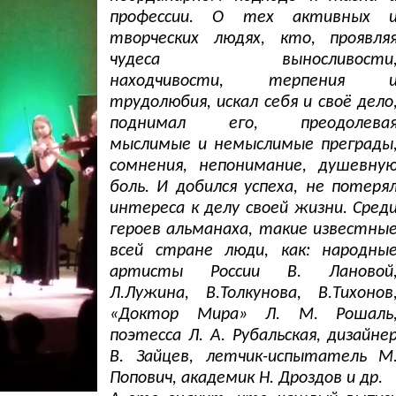
профессии. О тех активных 
творческих людях, кто, проявля
чудеса выносливости
находчивости, терпения 
трудолюбия, искал себя и своё дело
поднимал его, преодолева
мыслимые и немыслимые преграды
сомнения, непонимание, душевну
боль. И добился успеха, не потеря
интереса к делу своей жизни. Сред
героев альманаха, такие известны
всей стране люди, как: народны
артисты России В. Лановой
Л.Лужина, В.Толкунова, В.Тихонов
«Доктор Мира» Л. М. Рошаль
поэтесса Л. А. Рубальская, дизайне
В. Зайцев, летчик-испытатель М
Попович, академик Н. Дроздов и др.