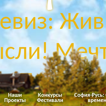
евиз: Жив
сли! Мечт
Твори!
Наши
Конкурсы
София-Русь:
Проекты
Фестивали
времен