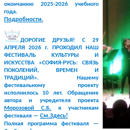
окончанию 2025-2026 учебного
года.
Подробности.
ДОРОГИЕ ДРУЗЬЯ! С 29
АПРЕЛЯ 2026 г. ПРОХОДИЛ НАШ
ФЕСТИВАЛЬ КУЛЬТУРЫ И
ИСКУССТВА «СОФИЯ-РУСЬ: СВЯЗЬ
ПОКОЛЕНИЙ, ВРЕМЕН И
ТРАДИЦИЙ». Нашему
фестивальному проекту
исполнилось 10 лет. Обращение
автора и учредителя проекта
Морозовой С.Б.
к участникам
См.Здесь!
фестиваля —
Полная программа фестиваля —