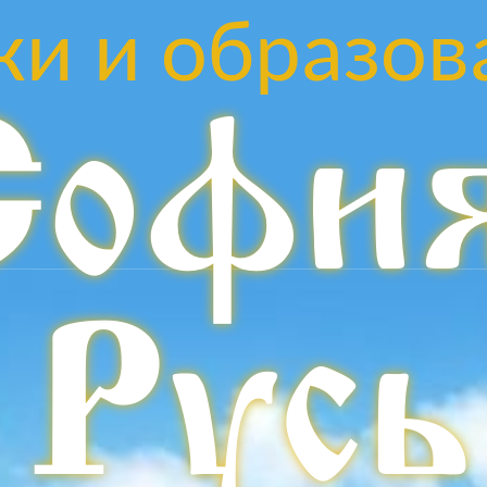
ки и образов
Софи
Русь