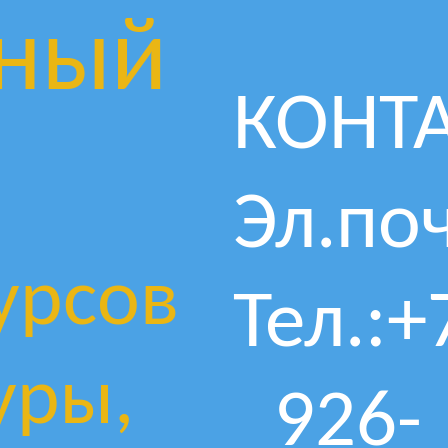
ный
КОНТ
Эл.поч
урсов
Тел.:+
уры,
926-