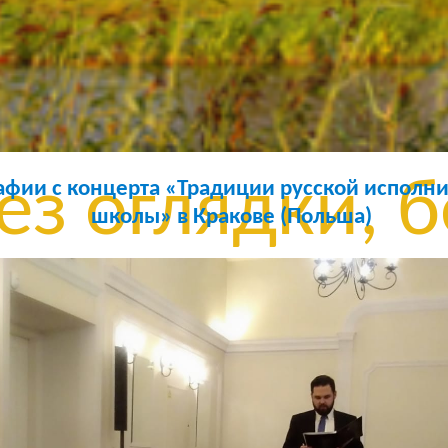
з сомнений, 
ли, без остан
ез оглядки, б
афии с концерта «Традиции русской исполн
школы» в Кракове (Польша)
она, без кор
ез обмана, б