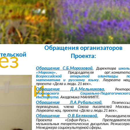
без
овки,
Обращения организаторов
ез
ительской
Проекта:
Обращение С.Б.Морозовой.
Директора
школ
«Морозко»
. Председателя орг.комитет
Всероссийской открытой олимпиады п
математике и русскому языку
. Лауреата нац
ысти,
проекта «Дела и люди. 21 век».
Обращение Д.А.Мельникова.
Ректор
Московского Социально-Педагогическог
Института
. Академика МАНИИПТ.
Обращение Л.А.Рубальской.
Поэтессы
переводчика, члена Союза писателей Москвы
ез
Лауреата нац. проекта «Дела и люди.21 век».
Обращение О.В.Беляковой.
Руководител
Проекта «София-Русь». Преподавател
музыкальных теоретических дисциплин. Режиссера
Менеджера социокультурной сферы.