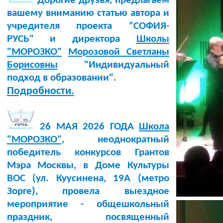
Дорогие друзья, предлагаем
вашему вниманию статью автора и
учредителя проекта "СОФИЯ-
РУСЬ" и директора
Школы
"МОРОЗКО"
Морозовой Светланы
Борисовны
"Индивидуальный
подход в образовании".
Подробности.
26 МАЯ 2026 ГОДА
Школа
"МОРОЗКО"
, неоднократный
победитель конкурсов Грантов
Мэра Москвы, в Доме Культуры
BOC (ул. Куусинена, 19А (метро
Зорге), провела выездное
мероприятие - общешкольный
праздник, посвященный