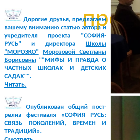
проиг
Дорогие друзья, предлагаем
вашему вниманию статью автора и
учредителя проекта "СОФИЯ-
РУСЬ" и директора
Школы
"МОРОЗКО"
Морозовой Светланы
Борисовны
""МИФЫ И ПРАВДА О
ЧАСТНЫХ ШКОЛАХ И ДЕТСКИХ
САДАХ"".
Читать.
Опубликован общий пост-
релиз фестиваля «СОФИЯ РУСЬ:
СВЯЗЬ ПОКОЛЕНИЙ, ВРЕМЕН И
ТРАДИЦИЙ».
Смотреть.