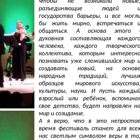
чтобы не возникали новые
разъединяющие людей 
государства барьеры, и все могл
бы жить мирно, встречаться 
общаться. А основа этого 
духовная составляющая каждог
человека, каждого творческог
коллектива, которым интересн
познавать уже сложившийся мир 
создавать новый, на основ
народных традиций, лучши
образцов мирового искусства
культуры, науки. И пусть кажды
взрослый или ребёнок, вспомина
свое детство, будет направлен н
мир и созидание.
А я верю, что в это непросто
время фестиваль станет для все
нас светлым символом веры в то