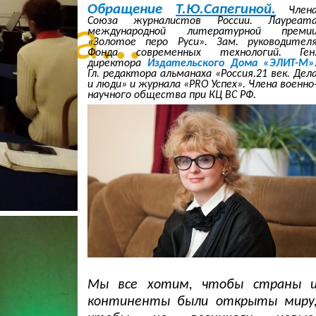
Обращение
Т.Ю.Сапегиной.
Член
Союза журналистов России. Лауреат
нца...
международной литературной преми
«Золотое перо Руси». Зам. руководител
Фонда современных технологий. Ген
директора
Издательского Дома «ЭЛИТ-М»
Гл. редактора альманаха «Россия.21 век. Дел
и люди» и журнала «PRO Успех». Члена военно
научного общества при КЦ ВС РФ.
Мы все хотим, чтобы страны 
континенты были открыты миру