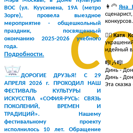
Мэра Москвы, в Доме Культуры
👩‍🦳
Яна 
BOC (ул. Куусинена, 19А (метро
с
сценарис
Зорге), провела выездное
конкурсов.
мероприятие - общешкольный
праздник, посвященный
🧝‍♀️
Катя К
окончанию 2025-2026 учебного
украшени
года.
идейный в
Подробности.
🎼🎶🎼
Динь - Дон
ДОРОГИЕ ДРУЗЬЯ! С 29
Динь - Дон
АПРЕЛЯ 2026 г. ПРОХОДИЛ НАШ
Эта сказка
ФЕСТИВАЛЬ КУЛЬТУРЫ И
ИСКУССТВА «СОФИЯ-РУСЬ: СВЯЗЬ
ПОКОЛЕНИЙ, ВРЕМЕН И
ТРАДИЦИЙ». Нашему
фестивальному проекту
исполнилось 10 лет. Обращение