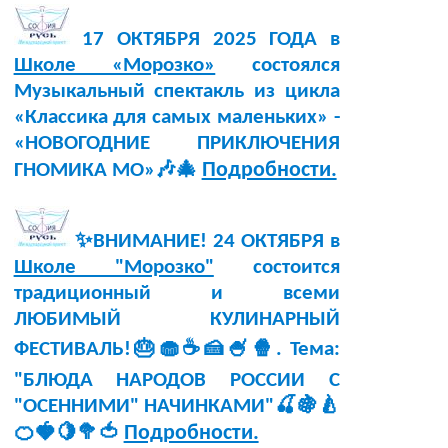
17 ОКТЯБРЯ 2025 ГОДА в
Школе «Морозко»
состоялся
Музыкальный спектакль из цикла
«Классика для самых маленьких» -
«НОВОГОДНИЕ ПРИКЛЮЧЕНИЯ
Подробности.
ГНОМИКА МО»🎶🎄
✨ВНИМАНИЕ! 24 ОКТЯБРЯ в
Школе "Морозко"
состоится
традиционный и всеми
ЛЮБИМЫЙ КУЛИНАРНЫЙ
ФЕСТИВАЛЬ!🎂🧁☕🍰🍧🍿. Тема:
"БЛЮДА НАРОДОВ РОССИИ С
"ОСЕННИМИ" НАЧИНКАМИ"🍒🍇🍐
Подробности.
🍊🍓🍋🥦🍅