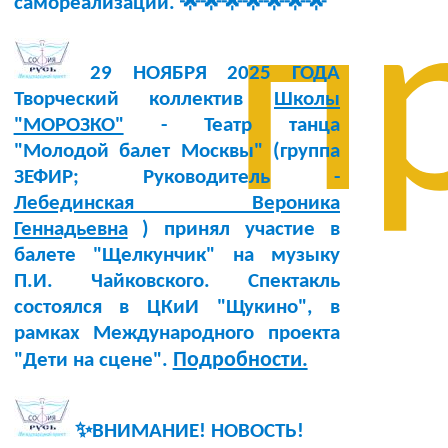
самореализации. 🌟🌟🌟🌟🌟🌟🌟
п
29 НОЯБРЯ 2025 ГОДА
Творческий коллектив
Школы
"МОРОЗКО"
- Театр танца
"Молодой балет Москвы" (группа
ЗЕФИР; Руководитель -
Лебединская Вероника
Геннадьевна
) принял участие в
балете "Щелкунчик" на музыку
П.И. Чайковского. Спектакль
состоялся в ЦКиИ "Щукино", в
рамках Международного проекта
Подробности.
"Дети на сцене".
✨ВНИМАНИЕ! НОВОСТЬ!