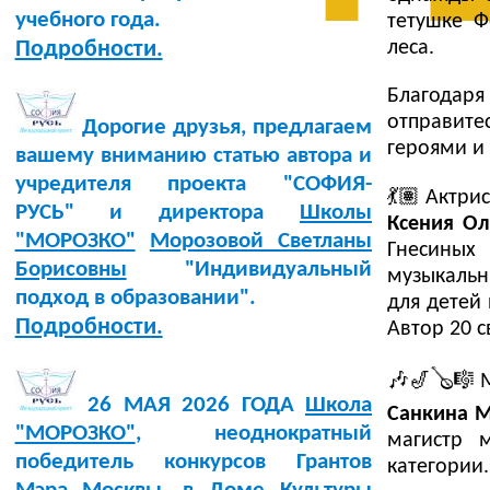
учебного года.
тетушке Ф
леса.
Подробности.
Благодар
отправите
Дорогие друзья, предлагаем
героями и
вашему вниманию статью автора и
учредителя проекта "СОФИЯ-
💃🏽 Актрис
РУСЬ" и директора
Школы
Ксения Ол
"МОРОЗКО"
Морозовой Светланы
Гнесиных
Борисовны
"Индивидуальный
музыкальн
подход в образовании".
для детей 
Подробности.
Автор 20 с
🎶🎷🪕🎼 
26 МАЯ 2026 ГОДА
Школа
Санкина М
"МОРОЗКО"
, неоднократный
магистр м
победитель конкурсов Грантов
категории.