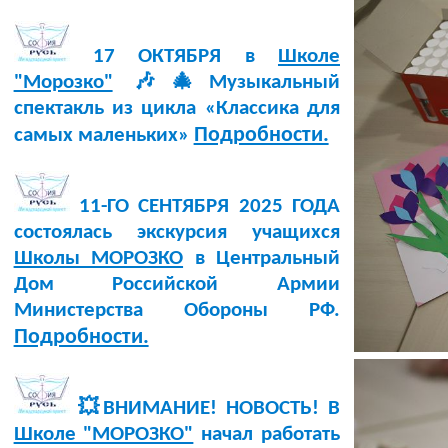
17 ОКТЯБРЯ в
Школе
"Морозко"
🎶🎄Музыкальный
спектакль из цикла «Классика для
Подробности.
самых маленьких»
11-ГО СЕНТЯБРЯ 2025 ГОДА
состоялась экскурсия учащихся
Школы МОРОЗКО
в Центральный
Дом Российской Армии
Министерства Обороны РФ.
Подробности.
💥ВНИМАНИЕ! НОВОСТЬ! В
Школе "МОРОЗКО"
начал работать