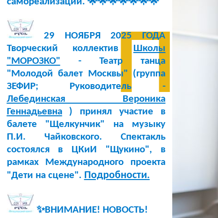
самореализации. 🌟🌟🌟🌟🌟🌟🌟
п
29 НОЯБРЯ 2025 ГОДА
Творческий коллектив
Школы
"МОРОЗКО"
- Театр танца
"Молодой балет Москвы" (группа
ЗЕФИР; Руководитель -
Лебединская Вероника
Геннадьевна
) принял участие в
балете "Щелкунчик" на музыку
П.И. Чайковского. Спектакль
состоялся в ЦКиИ "Щукино", в
рамках Международного проекта
Подробности.
"Дети на сцене".
✨ВНИМАНИЕ! НОВОСТЬ!