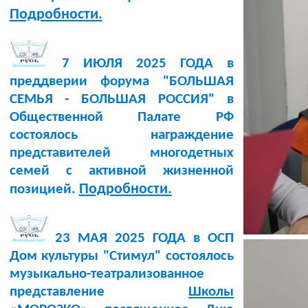
Подробности.
7 ИЮЛЯ 2025 ГОДА в
преддверии форума "БОЛЬШАЯ
СЕМЬЯ - БОЛЬШАЯ РОССИЯ" в
Общественной Палате РФ
состоялось награждение
представителей многодетных
семей с активной жизненной
Подробности.
позицией.
23 МАЯ 2025 ГОДА в ОСП
Дом культуры "Стимул" состоялось
музыкально-театрализованное
представление
Школы