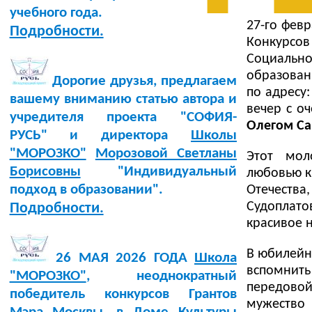
учебного года.
27-го фев
Подробности.
Конкурсо
Социально
образован
Дорогие друзья, предлагаем
по адресу
вашему вниманию статью автора и
вечер с о
учредителя проекта "СОФИЯ-
Олегом С
РУСЬ" и директора
Школы
"МОРОЗКО"
Морозовой Светланы
Этот мол
Борисовны
"Индивидуальный
любовью к
подход в образовании".
Отечеств
Судоплат
Подробности.
красивое 
В юбилейн
26 МАЯ 2026 ГОДА
Школа
вспомнит
"МОРОЗКО"
, неоднократный
передовой
победитель конкурсов Грантов
мужество 