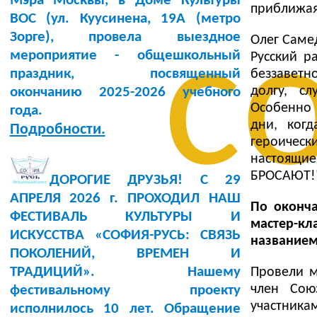
Мэра Москвы, в Доме Культуры
приближая
BOC (ул. Куусинена, 19А (метро
с
Зорге), провела выездное
Олег Самед
мероприятие - общешкольный
Русский р
праздник, посвященный
беззавет
долгу, с
окончанию 2025-2026 учебного
Особенно 
года.
дни, ког
Подробности.
героическ
настоящи
БРОСАЮТ!
ДОРОГИЕ ДРУЗЬЯ! С 29
АПРЕЛЯ 2026 г. ПРОХОДИЛ НАШ
По оконча
ФЕСТИВАЛЬ КУЛЬТУРЫ И
мастер-к
ИСКУССТВА «СОФИЯ-РУСЬ: СВЯЗЬ
название
ПОКОЛЕНИЙ, ВРЕМЕН И
ТРАДИЦИЙ». Нашему
Провели 
член Сою
фестивальному проекту
участникам
исполнилось 10 лет. Обращение