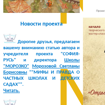
М
Новости проекта
Дорогие друзья, предлагаем
вашему вниманию статью автора и
учредителя проекта "СОФИЯ-
РУСЬ" и директора
Школы
М
"МОРОЗКО"
Морозовой Светланы
Борисовны
""МИФЫ И ПРАВДА О
ЧАСТНЫХ ШКОЛАХ И ДЕТСКИХ
САДАХ"".
Читать.