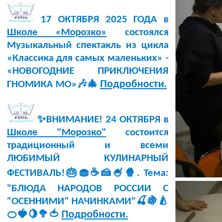
17 ОКТЯБРЯ 2025 ГОДА в
Школе «Морозко»
состоялся
Музыкальный спектакль из цикла
«Классика для самых маленьких» -
«НОВОГОДНИЕ ПРИКЛЮЧЕНИЯ
Подробности.
ГНОМИКА МО»🎶🎄
✨ВНИМАНИЕ! 24 ОКТЯБРЯ в
Школе "Морозко"
состоится
традиционный и всеми
ЛЮБИМЫЙ КУЛИНАРНЫЙ
ФЕСТИВАЛЬ!🎂🧁☕🍰🍧🍿. Тема:
"БЛЮДА НАРОДОВ РОССИИ С
"ОСЕННИМИ" НАЧИНКАМИ"🍒🍇🍐
Подробности.
🍊🍓🍋🥦🍅