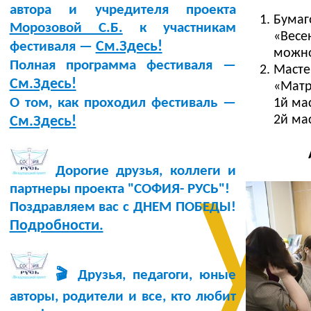
автора и учредителя проекта
Бумаг
Морозовой С.Б.
к участникам
«Весе
См.Здесь!
фестиваля —
можно
Полная программа фестиваля —
Маст
См.Здесь!
«Мат
О том, как проходил фестиваль —
1й ма
2й ма
См.Здесь!
у
Дорогие друзья, коллеги и
партнеры проекта "СОФИЯ- РУСЬ"!
Поздравляем вас с ДНЕМ ПОБЕДЫ!
Подробности.
🎬 Друзья, педагоги, юные
авторы, родители и все, кто любит