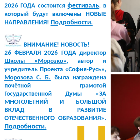
фестиваль
2026 ГОДА состоится
, в
который будут включены НОВЫЕ
Подробности.
НАПРАВЛЕНИЯ!
ВНИМАНИЕ! НОВОСТЬ!
26 ФЕВРАЛЯ 2026 ГОДА директор
Школы «Морозко»
, автор и
учредитель Проекта «София‑Русь»,
Морозова С. Б.
была награждена
почётной грамотой
Государственной Думы «ЗА
МНОГОЛЕТНИЙ И БОЛЬШОЙ
ВКЛАД В РАЗВИТИЕ
ОТЕЧЕСТВЕННОГО ОБРАЗОВАНИЯ».
Подробности.