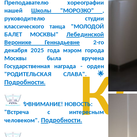
Преподавателю хореографии
нашей
Школы "МОРОЗКО"
,
руководителю студии
классического танца "МОЛОДОЙ
БАЛЕТ МОСКВЫ"
Лебединской
Веронике Геннадьевне
2-го
декабря 2025 года мэром города
к
Москвы была вручена
Государственная награда - орден
"РОДИТЕЛЬСКАЯ СЛАВА".🌟
Подробности.
✨ВНИМАНИЕ! НОВОСТЬ:
"Встреча с интересным
Подробности.
человеком".