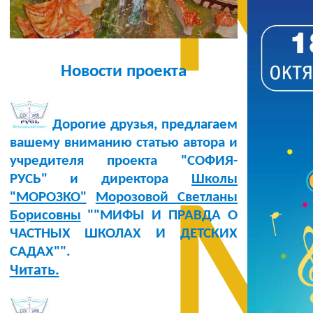
М
Новости проекта
Дорогие друзья, предлагаем
вашему вниманию статью автора и
учредителя проекта "СОФИЯ-
РУСЬ" и директора
Школы
М
"МОРОЗКО"
Морозовой Светланы
Борисовны
""МИФЫ И ПРАВДА О
ЧАСТНЫХ ШКОЛАХ И ДЕТСКИХ
САДАХ"".
Читать.