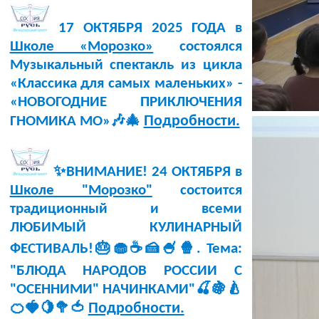
17 ОКТЯБРЯ 2025 ГОДА в
Школе «Морозко»
состоялся
Музыкальный спектакль из цикла
«Классика для самых маленьких» -
«НОВОГОДНИЕ ПРИКЛЮЧЕНИЯ
Подробности.
ГНОМИКА МО»🎶🎄
✨ВНИМАНИЕ! 24 ОКТЯБРЯ в
Школе "Морозко"
состоится
традиционный и всеми
ЛЮБИМЫЙ КУЛИНАРНЫЙ
ФЕСТИВАЛЬ!🎂🧁☕🍰🍧🍿. Тема:
"БЛЮДА НАРОДОВ РОССИИ С
"ОСЕННИМИ" НАЧИНКАМИ"🍒🍇🍐
Подробности.
🍊🍓🍋🥦🍅