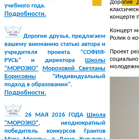
Дорогие 
учебного года.
классиче
Подробности.
концерте 
Концерт м
Дорогие друзья, предлагаем
Ролик о к
вашему вниманию статью автора и
Проект ре
учредителя проекта "СОФИЯ-
социальн
РУСЬ" и директора
Школы
молодежно
"МОРОЗКО"
Морозовой Светланы
Борисовны
"Индивидуальный
подход в образовании".
Подробности.
26 МАЯ 2026 ГОДА
Школа
"МОРОЗКО"
, неоднократный
победитель конкурсов Грантов