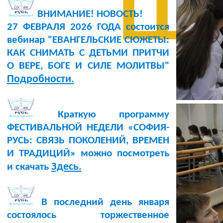
ш
ВНИМАНИЕ! НОВОСТЬ!
27 ФЕВРАЛЯ 2026 ГОДА состоится
вебинар "ЕВАНГЕЛЬСКИЕ СЮЖЕТЫ:
КАК СНИМАТЬ С ДЕТЬМИ ПРИТЧИ
О ВЕРЕ, БОГЕ И СИЛЕ МОЛИТВЫ"
Подробности.
Краткую программу
ФЕСТИВАЛЬНОЙ НЕДЕЛИ «СОФИЯ-
РУСЬ: СВЯЗЬ ПОКОЛЕНИЙ, ВРЕМЕН
И ТРАДИЦИЙ» можно посмотреть
Здесь.
и скачать
В последний день января
состоялось торжественное