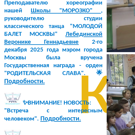
Преподавателю хореографии
нашей
Школы "МОРОЗКО"
,
руководителю студии
классического танца "МОЛОДОЙ
БАЛЕТ МОСКВЫ"
Лебединской
Веронике Геннадьевне
2-го
декабря 2025 года мэром города
к
Москвы была вручена
Государственная награда - орден
"РОДИТЕЛЬСКАЯ СЛАВА".🌟
Подробности.
✨ВНИМАНИЕ! НОВОСТЬ:
"Встреча с интересным
Подробности.
человеком".