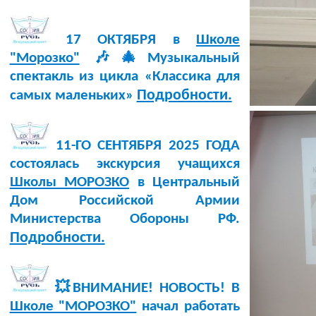
17 ОКТЯБРЯ в
Школе
"Морозко"
🎶🎄Музыкальный
спектакль из цикла «Классика для
Подробности.
самых маленьких»
11-ГО СЕНТЯБРЯ 2025 ГОДА
состоялась экскурсия учащихся
Школы МОРОЗКО
в Центральный
Дом Российской Армии
Министерства Обороны РФ.
Подробности.
💥ВНИМАНИЕ! НОВОСТЬ! В
Школе "МОРОЗКО"
начал работать