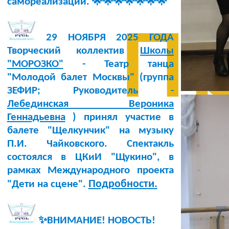
самореализации. 🌟🌟🌟🌟🌟🌟🌟
п
29 НОЯБРЯ 2025 ГОДА
Творческий коллектив
Школы
"МОРОЗКО"
- Театр танца
"Молодой балет Москвы" (группа
ЗЕФИР; Руководитель -
Лебединская Вероника
Геннадьевна
) принял участие в
балете "Щелкунчик" на музыку
П.И. Чайковского. Спектакль
состоялся в ЦКиИ "Щукино", в
рамках Международного проекта
Подробности.
"Дети на сцене".
✨ВНИМАНИЕ! НОВОСТЬ!