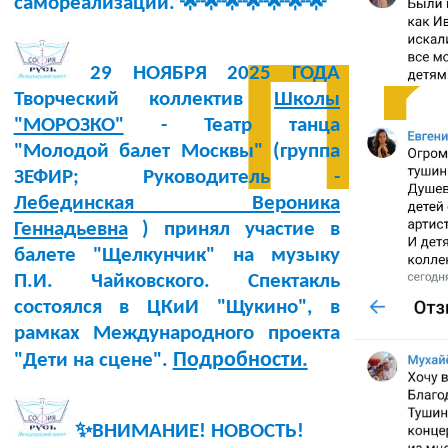
самореализации. 🌟🌟🌟🌟🌟🌟🌟
п
29 НОЯБРЯ 2025 ГОДА
Творческий коллектив
Школы
"МОРОЗКО"
- Театр танца
"Молодой балет Москвы" (группа
ЗЕФИР; Руководитель -
Лебединская Вероника
Геннадьевна
) принял участие в
балете "Щелкунчик" на музыку
П.И. Чайковского. Спектакль
состоялся в ЦКиИ "Щукино", в
рамках Международного проекта
Подробности.
"Дети на сцене".
✨ВНИМАНИЕ! НОВОСТЬ!