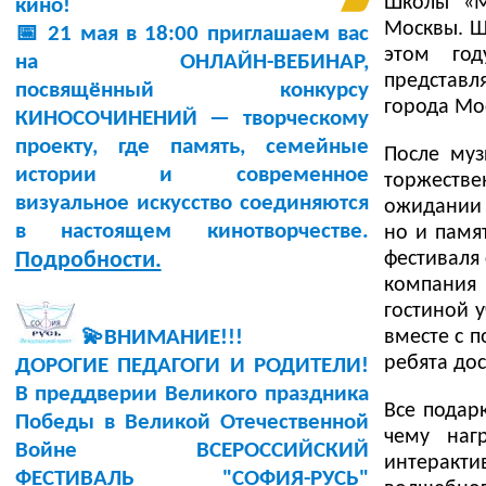
Школы «М
кино!
Москвы. Ш
📅 21 мая в 18:00 приглашаем вас
этом год
на ОНЛАЙН-ВЕБИНАР,
представ
посвящённый конкурсу
города Мо
КИНОСОЧИНЕНИЙ — творческому
проекту, где память, семейные
После муз
истории и современное
торжеств
визуальное искусство соединяются
ожидании 
в настоящем кинотворчестве.
но и памя
фестиваля
Подробности.
компания
гостиной у
вместе с 
💫ВНИМАНИЕ!!!
ребята дос
ДОРОГИЕ ПЕДАГОГИ И РОДИТЕЛИ!
В преддверии Великого праздника
Все подар
Победы в Великой Отечественной
чему наг
Войне ВСЕРОССИЙСКИЙ
интеракти
ФЕСТИВАЛЬ "СОФИЯ-РУСЬ"