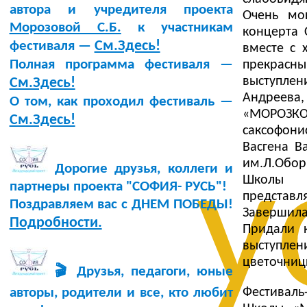
автора и учредителя проекта
Очень мо
Морозовой С.Б.
к участникам
концерта
См.Здесь!
фестиваля —
вместе с 
Полная программа фестиваля —
прекрасн
выступле
См.Здесь!
Андреева,
О том, как проходил фестиваль —
«МОРОЗКО»
См.Здесь!
саксофонис
Васгена В
у
им.Л.Обор
Дорогие друзья, коллеги и
Школы «
партнеры проекта "СОФИЯ- РУСЬ"!
представ
Поздравляем вас с ДНЕМ ПОБЕДЫ!
Завершила
Подробности.
Придали 
выступлен
цветочниц
🎬 Друзья, педагоги, юные
Фестиваль
авторы, родители и все, кто любит