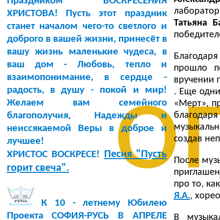
Праздником ВОСКРЕСЕНИЯ
лаборатор
ХРИСТОВА! Пусть этот праздник
Татьяна Б
станет началом чего-то светлого и
победител
доброго в вашей жизни, принесёт в
вашу жизнь маленькие чудеса, в
Благодаря
ваш дом - Любовь, тепло и
прошло п
о
взаимопонимание, в сердце -
вручении 
радость, в душу - покой и мир!
. Еще одн
Желаем вам семейного
«Мерт», п
благодар
благополучия, Надежды и
музыкальн
неиссякаемой Веры в доброе и
создав не
лучшее!
Песня "Пусть
ХРИСТОС ВОСКРЕСЕ!
После муз
горит свеча".
приглашен
про то, ка
Я.А.
, хоре
К 10 - летнему Юбилею
Проекта СОФИЯ-РУСЬ В АПРЕЛЕ
В музыка