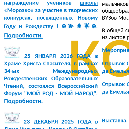
награждение учеников
школы
мальчик
«Морозко»
за участие в творческих
общеобраз
конкурсах, посвященных Новому
ВУЗов Мос
к
Году и Рождеству ! ❄️💫🌲🌟❄️.
В общей сл
Подробности.
из листов 
Мероприя
25 ЯНВАРЯ 2026 ГОДА в
Отрывок С
Храме Христа Спасителя, в рамках
да Емелья
34-ых Международных
Рождественских Образовательных
Отрывок С
Чтений, состоялся Всероссийский
да Емелья
Форум "МОЙ РОД - МОЙ НАРОД".
Подробности.
Выставка.
23 ДЕКАБРЯ 2025 ГОДА в