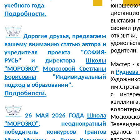
учебного года.
юношеско
дистанцио
Подробности.
выставки 
своими ру
открытки,
Дорогие друзья, предлагаем
удовольст
вашему вниманию статью автора и
родители.
учредителя проекта "СОФИЯ-
РУСЬ" и директора
Школы
Мастер - 
"МОРОЗКО"
Морозовой Светланы
и
Руднева 
Борисовны
"Индивидуальный
Художник
подход в образовании".
им.Строга
Подробности.
с интере
квиллинг
волонтер
26 МАЯ 2026 ГОДА
Школа
Московск
"МОРОЗКО"
, неоднократный
Телевиден
победитель конкурсов Грантов
удалось 
взрослых.