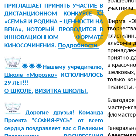
о
волшебно
ПРИГЛАШАЕТ ПРИНЯТЬ УЧАСТИЕ В
участника.
ДИСТАНЦИОННОМ КОНКУРСЕ💥
Фирма «Э
«СЕМЬЯ И РОДИНА – ЦЕННОСТИ НА
творчеств
ВЕКА», КОТОРЫЙ ПРОВОДИТСЯ В
пластилин
ИННОВАЦИОННОМ ФОРМАТЕ
альбомы д
Подробности.
КИНОСОЧИНЕНИЯ.
принадлеж
приятно да
в красочно
🌟🌟🌟Нашему учредителю,
шелковых,
Школе «Морозко»
ИСПОЛНИЛОСЬ
только ко
29 ЛЕТ!!!
пианисты, 
О ШКОЛЕ.
ВИЗИТКА ШКОЛЫ.
Благодар
мастер-к
Дорогие друзья! Команда
фломастер
Проекта "СОФИЯ-РУСЬ" от всего
Генерал
сердца поздравляет вас с Великим
Александ