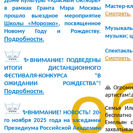
Доме Культуры «Красный Октябрь»
Мастер-к
в рамках Гранта Мэра Москвы
Смотреть.
прошло выездное мероприятие
Школы «Морозко»
, посвященное
Музыкаль
Новому Году и Рождеству.
музыки; 
Подробности.
Спектакль
Смотреть.
✨ВНИМАНИЕ! ПОДВЕДЕНЫ
ИТОГИ ДИСТАНЦИОННОГО
ФЕСТИВАЛЯ-КОНКУРСА "В
о
ОЖИДАНИИ РОЖДЕСТВА"!
🙏Огромн
Подробности.
артистам!
Семья Иль
✨ВНИМАНИЕ! НОВОСТЬ!
20-
бесплатно
го ноября 2025 года
на заседании
Емельян с
Президиума Российской Академии
захватыва