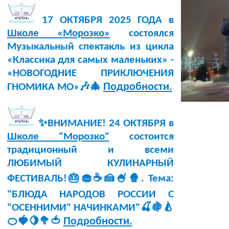
17 ОКТЯБРЯ 2025 ГОДА в
Школе «Морозко»
состоялся
Музыкальный спектакль из цикла
«Классика для самых маленьких» -
«НОВОГОДНИЕ ПРИКЛЮЧЕНИЯ
Подробности.
ГНОМИКА МО»🎶🎄
✨ВНИМАНИЕ! 24 ОКТЯБРЯ в
Школе "Морозко"
состоится
традиционный и всеми
ЛЮБИМЫЙ КУЛИНАРНЫЙ
ФЕСТИВАЛЬ!🎂🧁☕🍰🍧🍿. Тема:
"БЛЮДА НАРОДОВ РОССИИ С
"ОСЕННИМИ" НАЧИНКАМИ"🍒🍇🍐
Подробности.
🍊🍓🍋🥦🍅