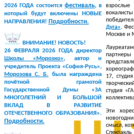
фестиваль
2026 ГОДА состоится
, в
взрослые
вокалисты
который будут включены НОВЫЕ
победите
Подробности.
НАПРАВЛЕНИЯ!
Дуга»
. Фе
Москве и М
ВНИМАНИЕ! НОВОСТЬ!
Лауреатам
26 ФЕВРАЛЯ 2026 ГОДА директор
партнеры
Школы «Морозко»
, автор и
представл
учредитель Проекта «София‑Русь»,
хореограф
Морозова С. Б.
была награждена
17, студи
почётной грамотой
творчески
Государственной Думы «ЗА
студия «Г
МНОГОЛЕТНИЙ И БОЛЬШОЙ
коллектива
ВКЛАД В РАЗВИТИЕ
Эти хоре
ОТЕЧЕСТВЕННОГО ОБРАЗОВАНИЯ».
новогодни
Подробности.
смысл, ко
Спектакль