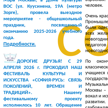
Мэра Москвы, в Доме Культуры
человек.
BOC (ул. Куусинена, 19А (метро
с
Зорге), провела выездное
Очень кра
мероприятие - общешкольный
Промышлен
праздник, посвященный
были одет
окончанию 2025-2026 учебного
всех жел
года.
новогодн
Подробности.
педагого
новогодню
ДОРОГИЕ ДРУЗЬЯ! С 29
По оконч
классичес
АПРЕЛЯ 2026 г. ПРОХОДИЛ НАШ
учащиеся 
ФЕСТИВАЛЬ КУЛЬТУРЫ И
государс
ИСКУССТВА «СОФИЯ-РУСЬ: СВЯЗЬ
Музыкальн
ПОКОЛЕНИЙ, ВРЕМЕН И
Москвы – 
ТРАДИЦИЙ». Нашему
вокал и ис
фестивальному проекту
развитии
исполнилось 10 лет. Обращение
слабовидя