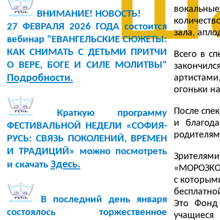
ш
вокальные
ВНИМАНИЕ! НОВОСТЬ!
количеств
27 ФЕВРАЛЯ 2026 ГОДА состоится
зала, апл
вебинар "ЕВАНГЕЛЬСКИЕ СЮЖЕТЫ:
КАК СНИМАТЬ С ДЕТЬМИ ПРИТЧИ
Всего в сп
О ВЕРЕ, БОГЕ И СИЛЕ МОЛИТВЫ"
закончилс
Подробности.
артистами
огоньки на
После спе
Краткую программу
и благод
ФЕСТИВАЛЬНОЙ НЕДЕЛИ «СОФИЯ-
родителям
РУСЬ: СВЯЗЬ ПОКОЛЕНИЙ, ВРЕМЕН
И ТРАДИЦИЙ» можно посмотреть
Зрителям
Здесь.
и скачать
«МОРОЗКО»
с которым
бесплатной
В последний день января
Это Фонд
состоялось торжественное
учащиеся