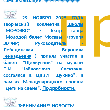
самореализации. 🌟🌟🌟🌟🌟🌟🌟
п
29 НОЯБРЯ 2025 ГОДА
Творческий коллектив
Школы
"МОРОЗКО"
- Театр танца
"Молодой балет Москвы" (группа
ЗЕФИР; Руководитель -
Лебединская Вероника
Геннадьевна
) принял участие в
балете "Щелкунчик" на музыку
П.И. Чайковского. Спектакль
состоялся в ЦКиИ "Щукино", в
рамках Международного проекта
Подробности.
"Дети на сцене".
✨ВНИМАНИЕ! НОВОСТЬ!