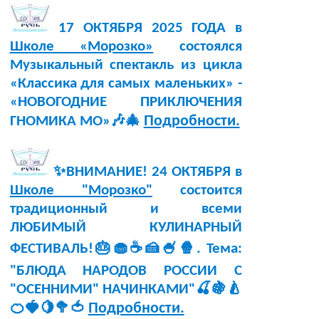
17 ОКТЯБРЯ 2025 ГОДА в
Школе «Морозко»
состоялся
Музыкальный спектакль из цикла
«Классика для самых маленьких» -
«НОВОГОДНИЕ ПРИКЛЮЧЕНИЯ
Подробности.
ГНОМИКА МО»🎶🎄
✨ВНИМАНИЕ! 24 ОКТЯБРЯ в
Школе "Морозко"
состоится
традиционный и всеми
ЛЮБИМЫЙ КУЛИНАРНЫЙ
ФЕСТИВАЛЬ!🎂🧁☕🍰🍧🍿. Тема:
"БЛЮДА НАРОДОВ РОССИИ С
"ОСЕННИМИ" НАЧИНКАМИ"🍒🍇🍐
Подробности.
🍊🍓🍋🥦🍅