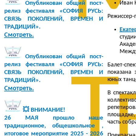
Иван 
Опубликован общий пост-
релиз фестиваля «СОФИЯ РУСЬ:
Режиссер-
СВЯЗЬ ПОКОЛЕНИЙ, ВРЕМЕН И
ТРАДИЦИЙ».
Екате
Смотреть.
студ
Акад
Между
Опубликован общий пост-
релиз фестиваля «СОФИЯ РУСЬ:
Балет-спек
Т
показана 
СВЯЗЬ ПОКОЛЕНИЙ, ВРЕМЕН И
юных танц
ТРАДИЦИЙ».
Смотреть.
В спектак
коллектив
репетиров
💥 ВНИМАНИЕ!
площадке,
26 МАЯ прошло наше
часть собр
традиционное, общешкольное ,
итоговое мероприятие 2025 - 2026
Прекрасн