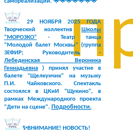
самореализации. 🌟🌟🌟🌟🌟🌟🌟
п
29 НОЯБРЯ 2025 ГОДА
Творческий коллектив
Школы
"МОРОЗКО"
- Театр танца
"Молодой балет Москвы" (группа
ЗЕФИР; Руководитель -
Лебединская Вероника
Геннадьевна
) принял участие в
балете "Щелкунчик" на музыку
П.И. Чайковского. Спектакль
состоялся в ЦКиИ "Щукино", в
рамках Международного проекта
Подробности.
"Дети на сцене".
✨ВНИМАНИЕ! НОВОСТЬ!