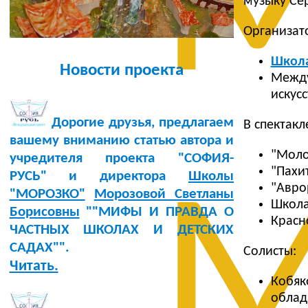
М
музыку Се
Организат
Школ
Новости проекта
Межд
искусс
Дорогие друзья, предлагаем
В спектакл
вашему вниманию статью автора и
"Моло
учредителя проекта "СОФИЯ-
"Пахи
РУСЬ" и директора
Школы
М
"Авр
"МОРОЗКО"
Морозовой Светланы
Школа
Борисовны
""МИФЫ И ПРАВДА О
Красн
ЧАСТНЫХ ШКОЛАХ И ДЕТСКИХ
САДАХ"".
Солисты:
Читать.
Кобя
облад