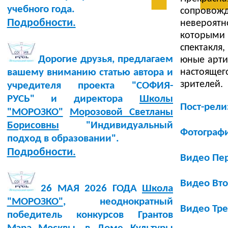
учебного года.
сопровожд
Подробности.
невероятн
которыми 
спектакля
Дорогие друзья, предлагаем
юные арти
настоящег
вашему вниманию статью автора и
зрителей.
учредителя проекта "СОФИЯ-
РУСЬ" и директора
Школы
Пост-рели
"МОРОЗКО"
Морозовой Светланы
Борисовны
"Индивидуальный
Фотограф
подход в образовании".
Подробности.
Видео Пер
Видео Вто
26 МАЯ 2026 ГОДА
Школа
"МОРОЗКО"
, неоднократный
Видео Тре
победитель конкурсов Грантов