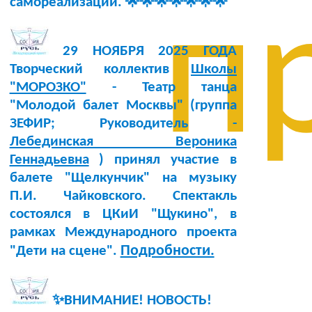
самореализации. 🌟🌟🌟🌟🌟🌟🌟
п
29 НОЯБРЯ 2025 ГОДА
Творческий коллектив
Школы
"МОРОЗКО"
- Театр танца
"Молодой балет Москвы" (группа
ЗЕФИР; Руководитель -
Лебединская Вероника
Геннадьевна
) принял участие в
балете "Щелкунчик" на музыку
П.И. Чайковского. Спектакль
состоялся в ЦКиИ "Щукино", в
рамках Международного проекта
Подробности.
"Дети на сцене".
✨ВНИМАНИЕ! НОВОСТЬ!