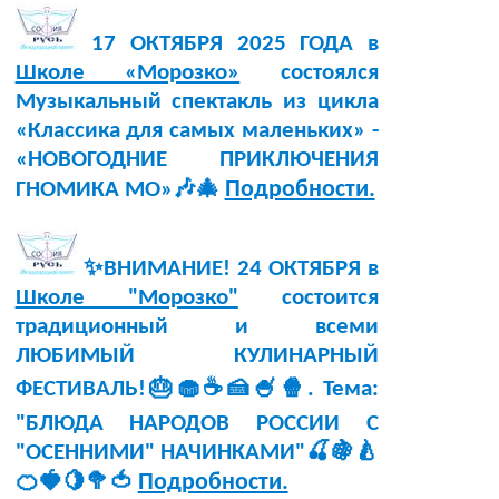
17 ОКТЯБРЯ 2025 ГОДА в
Школе «Морозко»
состоялся
Музыкальный спектакль из цикла
«Классика для самых маленьких» -
«НОВОГОДНИЕ ПРИКЛЮЧЕНИЯ
Подробности.
ГНОМИКА МО»🎶🎄
✨ВНИМАНИЕ! 24 ОКТЯБРЯ в
Школе "Морозко"
состоится
традиционный и всеми
ЛЮБИМЫЙ КУЛИНАРНЫЙ
ФЕСТИВАЛЬ!🎂🧁☕🍰🍧🍿. Тема:
"БЛЮДА НАРОДОВ РОССИИ С
"ОСЕННИМИ" НАЧИНКАМИ"🍒🍇🍐
Подробности.
🍊🍓🍋🥦🍅