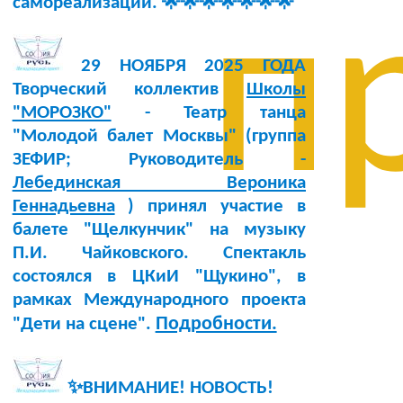
самореализации. 🌟🌟🌟🌟🌟🌟🌟
п
29 НОЯБРЯ 2025 ГОДА
Творческий коллектив
Школы
"МОРОЗКО"
- Театр танца
"Молодой балет Москвы" (группа
ЗЕФИР; Руководитель -
Лебединская Вероника
Геннадьевна
) принял участие в
балете "Щелкунчик" на музыку
П.И. Чайковского. Спектакль
состоялся в ЦКиИ "Щукино", в
рамках Международного проекта
Подробности.
"Дети на сцене".
✨ВНИМАНИЕ! НОВОСТЬ!