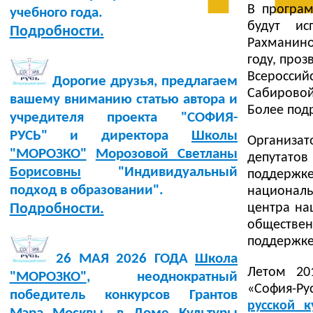
В програм
учебного года.
будут ис
Подробности.
Рахманино
году, проз
Всероссий
Дорогие друзья, предлагаем
Сабировой
вашему вниманию статью автора и
Более под
учредителя проекта "СОФИЯ-
РУСЬ" и директора
Школы
Организат
"МОРОЗКО"
Морозовой Светланы
депутатов
Борисовны
"Индивидуальный
поддержке
подход в образовании".
националь
центра на
Подробности.
обществе
поддержке 
26 МАЯ 2026 ГОДА
Школа
Летом 20
"МОРОЗКО"
, неоднократный
«София-Р
победитель конкурсов Грантов
русской 