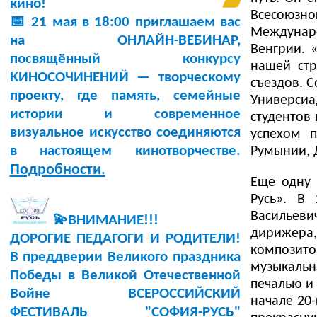
кино!
Всесоюзн
📅 21 мая в 18:00 приглашаем вас
Междунар
на ОНЛАЙН-ВЕБИНАР,
Венгрии. 
посвящённый конкурсу
нашей стр
КИНОСОЧИНЕНИЙ — творческому
съездов. 
проекту, где память, семейные
Универси
истории и современное
студентов
визуальное искусство соединяются
успехом п
в настоящем кинотворчестве.
Румынии, Д
Подробности.
Еще одну 
Русь». В
Васильеви
💫ВНИМАНИЕ!!!
дирижера,
ДОРОГИЕ ПЕДАГОГИ И РОДИТЕЛИ!
композит
В преддверии Великого праздника
музыкальн
Победы в Великой Отечественной
печалью и 
Войне ВСЕРОССИЙСКИЙ
начале 20
ФЕСТИВАЛЬ "СОФИЯ-РУСЬ"