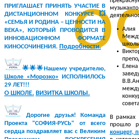
о
прекрасну
ПРИГЛАШАЕТ ПРИНЯТЬ УЧАСТИЕ В
музыкан
ДИСТАНЦИОННОМ КОНКУРСЕ💥
деятельнос
«СЕМЬЯ И РОДИНА – ЦЕННОСТИ НА
Алия
ВЕКА», КОТОРЫЙ ПРОВОДИТСЯ В
Между
ИННОВАЦИОННОМ ФОРМАТЕ
школы
Подробности.
КИНОСОЧИНЕНИЯ.
Викто
препо
Елена
🌟🌟🌟Нашему учредителю,
заве
Школе «Морозко»
ИСПОЛНИЛОСЬ
В.В.А
29 ЛЕТ!!!
между
О ШКОЛЕ.
ВИЗИТКА ШКОЛЫ.
конку
совет
Дорогие друзья! Команда
В рамках 
Проекта "СОФИЯ-РУСЬ" от всего
прошло р
сердца поздравляет вас с Великим
концерт, 