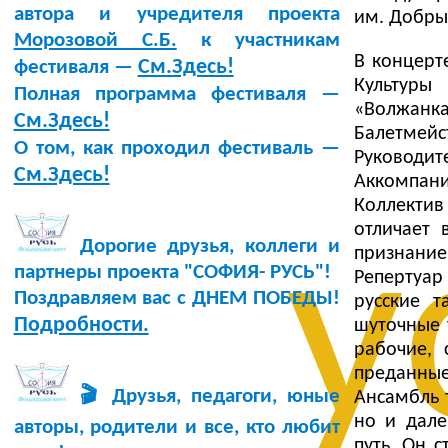
автора и учредителя проекта
им. Добрын
Морозовой С.Б.
к участникам
В концерт
См.Здесь!
фестиваля —
Культуры
Полная программа фестиваля —
«Волжанка
См.Здесь!
Балетмейс
О том, как проходил фестиваль —
Руководит
См.Здесь!
Аккомпани
Коллектив
отличает 
у
Дорогие друзья, коллеги и
признание
партнеры проекта "СОФИЯ- РУСЬ"!
Репертуар
Поздравляем вас с ДНЕМ ПОБЕДЫ!
русские т
Подробности.
шуточные 
рабочие, 
преданные
🎬 Друзья, педагоги, юные
Ансамбль 
но и дале
авторы, родители и все, кто любит
путь. Он 