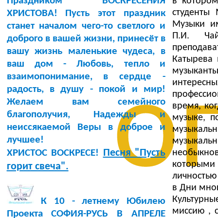
Праздником ВОСКРЕСЕНИЯ
в котором
студенты 
ХРИСТОВА! Пусть этот праздник
Музыки им
станет началом чего-то светлого и
П.И. Ча
доброго в вашей жизни, принесёт в
преподава
вашу жизнь маленькие чудеса, в
Катырева 
ваш дом - Любовь, тепло и
музыкант
о
взаимопонимание, в сердце -
интерес
радость, в душу - покой и мир!
профессио
Желаем вам семейного
время, ко
благополучия, Надежды и
музыке, п
неиссякаемой Веры в доброе и
музыкальн
лучшее!
музыкаль
Песня "Пусть
необыкнов
ХРИСТОС ВОСКРЕСЕ!
которыми
горит свеча".
личностью
в Дни мно
Культурны
К 10 - летнему Юбилею
миссию , 
Проекта СОФИЯ-РУСЬ В АПРЕЛЕ