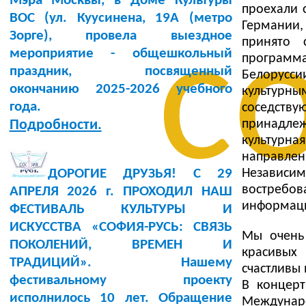
Мэра Москвы, в Доме Культуры
проехали 
BOC (ул. Куусинена, 19А (метро
Германии,
с
Зорге), провела выездное
принято 
мероприятие - общешкольный
программ
праздник, посвященный
Белорусс
окончанию 2025-2026 учебного
культурны
года.
соседству
принадле
Подробности.
культурна
направлен
Независим
ДОРОГИЕ ДРУЗЬЯ! С 29
востребов
АПРЕЛЯ 2026 г. ПРОХОДИЛ НАШ
информаци
ФЕСТИВАЛЬ КУЛЬТУРЫ И
ИСКУССТВА «СОФИЯ-РУСЬ: СВЯЗЬ
Мы очень
ПОКОЛЕНИЙ, ВРЕМЕН И
красивых 
ТРАДИЦИЙ». Нашему
счастливы 
фестивальному проекту
В концер
исполнилось 10 лет. Обращение
Междунаро