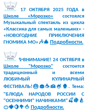
17 ОКТЯБРЯ 2025 ГОДА в
Школе «Морозко»
состоялся
Музыкальный спектакль из цикла
«Классика для самых маленьких» -
«НОВОГОДНИЕ ПРИКЛЮЧЕНИЯ
Подробности.
ГНОМИКА МО»🎶🎄
✨ВНИМАНИЕ! 24 ОКТЯБРЯ в
Школе "Морозко"
состоится
традиционный и всеми
ЛЮБИМЫЙ КУЛИНАРНЫЙ
ФЕСТИВАЛЬ!🎂🧁☕🍰🍧🍿. Тема:
"БЛЮДА НАРОДОВ РОССИИ С
"ОСЕННИМИ" НАЧИНКАМИ"🍒🍇🍐
Подробности.
🍊🍓🍋🥦🍅