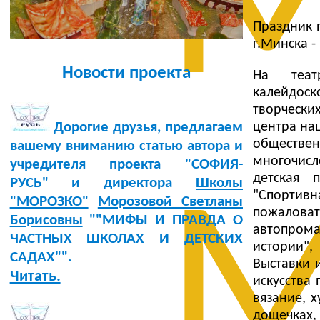
М
Праздник п
г.Минска -
Новости проекта
На теат
калейдос
творчески
центра на
Дорогие друзья, предлагаем
обществе
вашему вниманию статью автора и
многочисл
учредителя проекта "СОФИЯ-
детская п
РУСЬ" и директора
Школы
М
"Спортивн
"МОРОЗКО"
Морозовой Светланы
пожаловат
Борисовны
""МИФЫ И ПРАВДА О
автопрома"
ЧАСТНЫХ ШКОЛАХ И ДЕТСКИХ
истории",
САДАХ"".
Выставки 
Читать.
искусства
вязание, 
дощечках