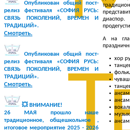
Опубликован общий пост-
традицион
релиз фестиваля «СОФИЯ РУСЬ:
представи
СВЯЗЬ ПОКОЛЕНИЙ, ВРЕМЕН И
диаспор
ТРАДИЦИЙ».
продегуст
Смотреть.
А на гла
праздничны
Опубликован общий пост-
хор р
релиз фестиваля «СОФИЯ РУСЬ:
танце
Т
СВЯЗЬ ПОКОЛЕНИЙ, ВРЕМЕН И
фольк
ТРАДИЦИЙ».
чуваш
Смотреть.
танце
ансам
ансам
💥 ВНИМАНИЕ!
вокаль
26 МАЯ прошло наше
музык
традиционное, общешкольное ,
ансам
итоговое мероприятие 2025 - 2026