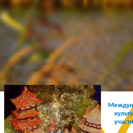
Ж
Междуна
культ
участ