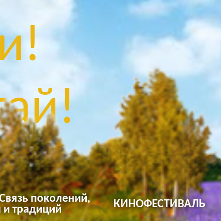
и!
ай!
 Связь поколений,
КИНОФЕСТИВАЛЬ
 и традиций