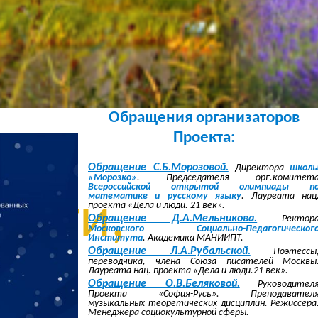
без
овки,
Обращения организаторов
ез
Проекта:
Обращение С.Б.Морозовой.
Директора
школ
«Морозко»
. Председателя орг.комитет
Всероссийской открытой олимпиады п
математике и русскому языку
. Лауреата нац
ысти,
проекта «Дела и люди. 21 век».
Обращение Д.А.Мельникова.
Ректор
Московского Социально-Педагогическог
Института
. Академика МАНИИПТ.
Обращение Л.А.Рубальской.
Поэтессы
переводчика, члена Союза писателей Москвы
ез
Лауреата нац. проекта «Дела и люди.21 век».
Обращение О.В.Беляковой.
Руководител
Проекта «София-Русь». Преподавател
музыкальных теоретических дисциплин. Режиссера
Менеджера социокультурной сферы.