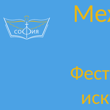
Ме
Фест
иск