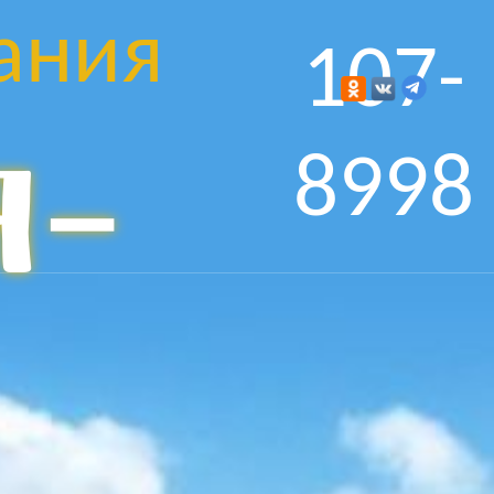
ания
107-
я-
8998