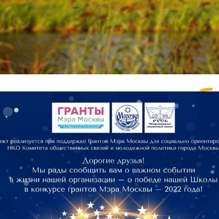
з сомнений, 
ли, без остан
ез оглядки, б
она, без кор
ез обмана, б