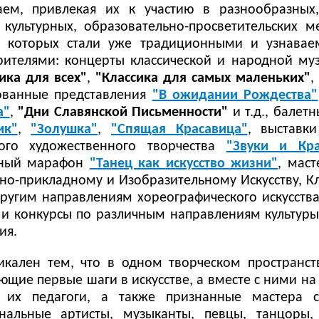
аем, привлекая их к участию в разнообразных,
 культурных, образовательно-просветительских м
з которых стали уже традиционными и узнава
ителями: концерты классической и народной муз
ика для всех"
,
"Классика для самых маленьких"
,
ованные представления
"В ожидании Рождества"
а"
,
"Дни Славянской Письменности"
и т.д., балет
ик"
,
"Золушка"
,
"Спящая Красавица"
, выставки
ого художественного творчества
"Звуки и Кр
ьный марафон
"Танец как искусство жизни"
, маст
но-прикладному и Изобразительному Искусству, К
другим направлениям хореографического искусства
 и конкурсы по различным направлениям культуры,
ия.
икален тем, что в одном творческом пространст
ющие первые шаги в искусстве, а вместе с ними на
т их педагоги, а также признанные мастера с
нальные артисты, музыканты, певцы, танцоры,