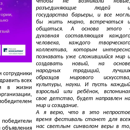
чтобы не возникали новые
разъединяющие людей 
государства барьеры, и все могл
бы жить мирно, встречаться 
общаться. А основа этого 
духовная составляющая каждог
человека, каждого творческог
коллектива, которым интересн
познавать уже сложившийся мир 
создавать новый, на основ
народных традиций, лучши
и сотрудники
образцов мирового искусства
дравить всех
культуры, науки. И пусть кажды
ем в жизни
взрослый или ребёнок, вспомина
ганизации,
свое детство, будет направлен н
 победителем
мир и созидание.
А я верю, что в это непросто
время фестиваль станет для все
ы победители
нас светлым символом веры в то
и объявления