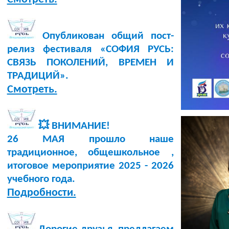
Опубликован общий пост-
релиз фестиваля «СОФИЯ РУСЬ:
СВЯЗЬ ПОКОЛЕНИЙ, ВРЕМЕН И
ТРАДИЦИЙ».
Смотреть.
💥 ВНИМАНИЕ!
26 МАЯ прошло наше
традиционное, общешкольное ,
итоговое мероприятие 2025 - 2026
учебного года.
Подробности.