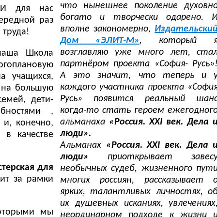
что нынешнее поколение духовн
 И для нас
богато и творчески одарено. 
чередной раз
вполне закономерно,
Издательски
 труда!
Дом «ЭЛИТ-М»
, который 
возглавляю уже много лет, ста
наша Школа
партнёром проекта «София- Русь»
оплановую
А это значит, что теперь и 
а учащихся,
каждого участника проекта «Софи
 на большую
Русь» появится реальный шан
емей, дети-
когда-то стать героем ежегодног
бностями ,
альманаха
«Россия. XXI век. Дела 
 и, конечно,
люди».
 в качестве
Альманах
«Россия. XXI век. Дела 
люди»
приоткрывает завес
стерская для
необычных судеб, жизненного пут
дит за рамки
многих россиян, рассказывает 
ярких, талантливых личностях, о
их душевных исканиях, увлечениях
которыми мы
неординарном подходе к жизни 