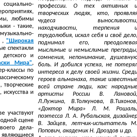
 социально-
профессии. О тех активных 
ероприятиях,
творческих людях, кто, проявля
емы, любимы
чудеса выносливости
ыки - такие,
находчивости, терпения 
 музыкально-
трудолюбия, искал себя и своё дело
,
"Широкая
поднимал его, преодолева
ные спектакли
мыслимые и немыслимые преграды
 детского и
сомнения, непонимание, душевну
аски Мира"
,
боль. И добился успеха, не потеря
ер-классы по
интереса к делу своей жизни. Сред
лассическому
героев альманаха, такие известны
, творческие
всей стране люди, как: народны
 искусства и
артисты России В. Лановой
Л.Лужина, В.Толкунова, В.Тихонов
«Доктор Мира» Л. М. Рошаль
ве участвуют
поэтесса Л. А. Рубальская, дизайне
 одной сцене
В. Зайцев, летчик-испытатель М
воего дела-
Попович, академик Н. Дроздов и др.
 являющиеся