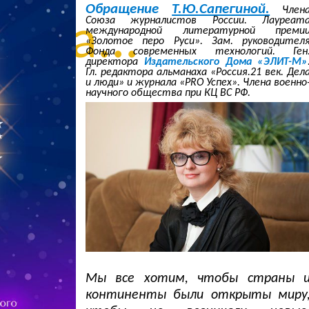
Обращение
Т.Ю.Сапегиной.
Член
Союза журналистов России. Лауреат
нца...
международной литературной преми
«Золотое перо Руси». Зам. руководител
Фонда современных технологий. Ген
директора
Издательского Дома «ЭЛИТ-М»
Гл. редактора альманаха «Россия.21 век. Дел
и люди» и журнала «PRO Успех». Члена военно
научного общества при КЦ ВС РФ.
Мы все хотим, чтобы страны 
континенты были открыты миру