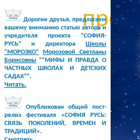
проиг
Дорогие друзья, предлагаем
вашему вниманию статью автора и
учредителя проекта "СОФИЯ-
РУСЬ" и директора
Школы
"МОРОЗКО"
Морозовой Светланы
Борисовны
""МИФЫ И ПРАВДА О
ЧАСТНЫХ ШКОЛАХ И ДЕТСКИХ
САДАХ"".
Читать.
Опубликован общий пост-
релиз фестиваля «СОФИЯ РУСЬ:
СВЯЗЬ ПОКОЛЕНИЙ, ВРЕМЕН И
ТРАДИЦИЙ».
Смотреть.