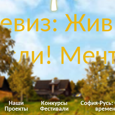
евиз: Жив
сли! Мечт
Твори!
Наши
Конкурсы
София-Русь:
Проекты
Фестивали
времен