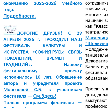
окончанию 2025-2026 учебного
сотруднич
значимых,
года.
многие и
Подробности.
нашими зр
как
"Класс
театрализ
ДОРОГИЕ ДРУЗЬЯ! С 29
Маслениц
АПРЕЛЯ 2026 г. ПРОХОДИЛ НАШ
"Щелкунч
ФЕСТИВАЛЬ КУЛЬТУРЫ И
молодежн
ИСКУССТВА «СОФИЯ-РУСЬ: СВЯЗЬ
танцевал
ПОКОЛЕНИЙ, ВРЕМЕН И
Декоратив
ТРАДИЦИЙ». Нашему
Балету и 
фестивальному проекту
фестивали
исполнилось 10 лет. Обращение
образован
автора и учредителя проекта
Проект ун
Морозовой С.Б.
к участникам
дети, дела
См.Здесь!
фестиваля —
выступаю
Полная программа фестиваля —
профессио