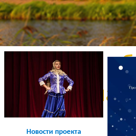
Бе
уста
б
шабл
б
Новости проекта