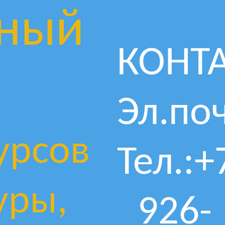
ный
КОНТ
Эл.поч
урсов
Тел.:+
уры,
926-