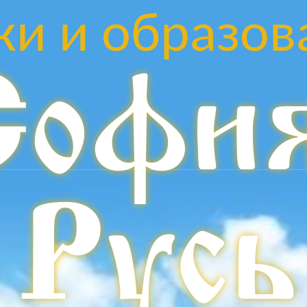
ки и образов
Софи
Русь