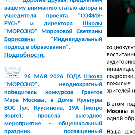
Дорогие друзья, предлагаем
вашему вниманию статью автора и
учредителя проекта "СОФИЯ-
РУСЬ" и директора
Школы
"МОРОЗКО"
Морозовой Светланы
Борисовны
"Индивидуальный
подход в образовании".
социокуль
Подробности.
воспитанн
аудиторию
инвалиды
26 МАЯ 2026 ГОДА
Школа
подростки
пожилые 
"МОРОЗКО"
, неоднократный
зрителей 
победитель конкурсов Грантов
Мэра Москвы, в Доме Культуры
В этом го
BOC (ул. Куусинена, 19А (метро
Москвы и
Зорге), провела выездное
одной обр
мероприятие - общешкольный
праздник, посвященный
Наша Шко