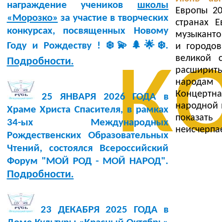
награждение учеников
школы
Европы 2
«Морозко»
за участие в творческих
странах Е
конкурсах, посвященных Новому
музыканто
к
Году и Рождеству ! ❄️💫🌲🌟❄️.
и городо
великой 
Подробности.
расширить
народам 
Концертна
25 ЯНВАРЯ 2026 ГОДА в
народной 
Храме Христа Спасителя, в рамках
показать
34-ых Международных
неисчерпа
Рождественских Образовательных
Чтений, состоялся Всероссийский
Форум "МОЙ РОД - МОЙ НАРОД".
Подробности.
23 ДЕКАБРЯ 2025 ГОДА в