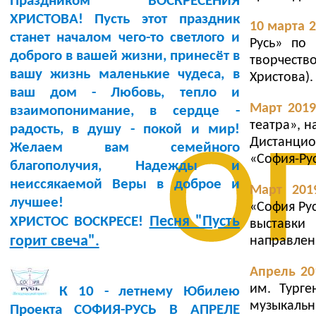
Праздником ВОСКРЕСЕНИЯ
ХРИСТОВА! Пусть этот праздник
10 марта 2
станет началом чего-то светлого и
Русь» по
доброго в вашей жизни, принесёт в
творчест
вашу жизнь маленькие чудеса, в
Христова).
ваш дом - Любовь, тепло и
Март 2019 
о
взаимопонимание, в сердце -
театра», 
радость, в душу - покой и мир!
Дистанцио
Желаем вам семейного
«София-Рус
благополучия, Надежды и
неиссякаемой Веры в доброе и
Март 201
лучшее!
«София Ру
Песня "Пусть
ХРИСТОС ВОСКРЕСЕ!
выставки
горит свеча".
направлен
Апрель 20
им. Турге
К 10 - летнему Юбилею
музыкаль
Проекта СОФИЯ-РУСЬ В АПРЕЛЕ