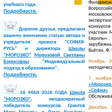
Филармон
учебного года.
Всероссий
Подробности.
московски
экспертно
конкурсов
Дорогие друзья, предлагаем
участник 
вашему вниманию статью автора и
Европы».
учредителя проекта "СОФИЯ-
зарубежны
РУСЬ" и директора
Школы
Вьётан, Ф.
"МОРОЗКО"
Морозовой Светланы
Ноябрь 2
Борисовны
"Индивидуальный
методическ
подход в образовании".
Подробности.
7 ноября
«Морозко
«София»
н
26 МАЯ 2026 ГОДА
Школа
Обслужива
"МОРОЗКО"
, неоднократный
победитель конкурсов Грантов
Декабрь 2