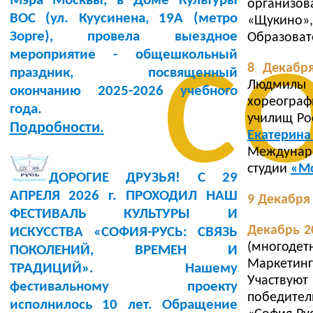
Мэра Москвы, в Доме Культуры
организо
BOC (ул. Куусинена, 19А (метро
«Щукино
с
Зорге), провела выездное
Образоват
мероприятие - общешкольный
8 Декабря
праздник, посвященный
Людмилы 
окончанию 2025-2026 учебного
хореогра
года.
училищ Ро
Подробности.
Екатерин
Междунар
студии
«Мо
ДОРОГИЕ ДРУЗЬЯ! С 29
АПРЕЛЯ 2026 г. ПРОХОДИЛ НАШ
9 Декабря
ФЕСТИВАЛЬ КУЛЬТУРЫ И
Декабрь 20
ИСКУССТВА «СОФИЯ-РУСЬ: СВЯЗЬ
(многодет
ПОКОЛЕНИЙ, ВРЕМЕН И
Маркетинг
ТРАДИЦИЙ». Нашему
Участвую
фестивальному проекту
победите
исполнилось 10 лет. Обращение