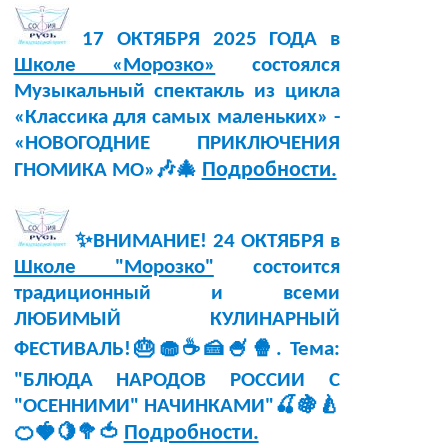
17 ОКТЯБРЯ 2025 ГОДА в
Школе «Морозко»
состоялся
Музыкальный спектакль из цикла
«Классика для самых маленьких» -
«НОВОГОДНИЕ ПРИКЛЮЧЕНИЯ
Подробности.
ГНОМИКА МО»🎶🎄
✨ВНИМАНИЕ! 24 ОКТЯБРЯ в
Школе "Морозко"
состоится
традиционный и всеми
ЛЮБИМЫЙ КУЛИНАРНЫЙ
ФЕСТИВАЛЬ!🎂🧁☕🍰🍧🍿. Тема:
"БЛЮДА НАРОДОВ РОССИИ С
"ОСЕННИМИ" НАЧИНКАМИ"🍒🍇🍐
Подробности.
🍊🍓🍋🥦🍅