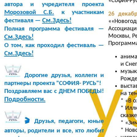
«София-Рус
автора и учредителя проекта
Морозовой С.Б.
к участникам
26 декабр
См.Здесь!
фестиваля —
««Нового
Ассоциаци
Полная программа фестиваля —
Москвы, Р
См.Здесь!
Программа
О том, как проходил фестиваль —
См.Здесь!
анима
и Сне
у
музы
Дорогие друзья, коллеги и
Рожде
партнеры проекта "СОФИЯ- РУСЬ"!
выста
Поздравляем вас с ДНЕМ ПОБЕДЫ!
на те
Подробности.
* «В 
* Илл
сказк
🎬 Друзья, педагоги, юные
* «Зи
* Нов
авторы, родители и все, кто любит