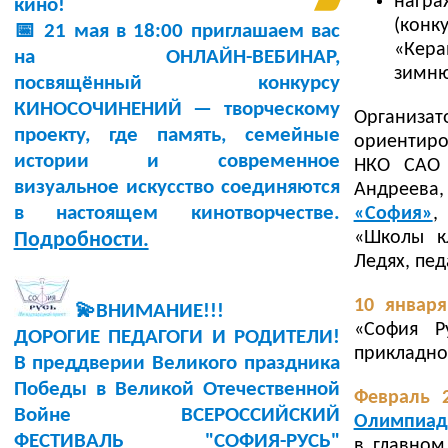
награ
кино!
(конк
📅 21 мая в 18:00 приглашаем вас
«Кера
на ОНЛАЙН-ВЕБИНАР,
зимню
посвящённый конкурсу
КИНОСОЧИНЕНИЙ — творческому
Организа
проекту, где память, семейные
ориентиро
истории и современное
НКО САО 
визуальное искусство соединяются
Андреева
в настоящем кинотворчестве.
«София»
,
«Школы к
Подробности.
Ледях, пед
10 января
💫ВНИМАНИЕ!!!
«София Р
ДОРОГИЕ ПЕДАГОГИ И РОДИТЕЛИ!
прикладно
В преддверии Великого праздника
Победы в Великой Отечественной
Февраль 2
Войне ВСЕРОССИЙСКИЙ
Олимпиады
ФЕСТИВАЛЬ "СОФИЯ-РУСЬ"
в главном