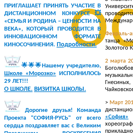
о
ПРИГЛАШАЕТ ПРИНЯТЬ УЧАСТИЕ В
Университ
ДИСТАНЦИОННОМ КОНКУРСЕ💥
проводитс
Междунаро
«СЕМЬЯ И РОДИНА – ЦЕННОСТИ НА
ВЕКА», КОТОРЫЙ ПРОВОДИТСЯ В
Февраль-а
ИННОВАЦИОННОМ ФОРМАТЕ
танца «Мо
Подробности.
КИНОСОЧИНЕНИЯ.
Золотого К
2 марта 20
🌟🌟🌟Нашему учредителю,
Боголюбо
Школе «Морозко»
ИСПОЛНИЛОСЬ
музыкаль
29 ЛЕТ!!!
Гнесиных
О ШКОЛЕ.
ВИЗИТКА ШКОЛЫ.
Чайковског
>
Март 201
дистанцио
Дорогие друзья! Команда
«София»
(
Проекта "СОФИЯ-РУСЬ" от всего
хореогра
сердца поздравляет вас с Великим
прикладно