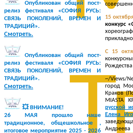
Опубликован общий пост-
совершенн
релиз фестиваля «СОФИЯ РУСЬ:
15 октября
СВЯЗЬ ПОКОЛЕНИЙ, ВРЕМЕН И
конкурс «
ТРАДИЦИЙ».
хореогра
Смотреть.
прикладно
С 15 октя
Опубликован общий пост-
конкурсн
релиз фестиваля «СОФИЯ РУСЬ:
Рождества
Т
СВЯЗЬ ПОКОЛЕНИЙ, ВРЕМЕН И
ТРАДИЦИЙ».
~/Views/N
город Мос
Смотреть.
Краков (П
MIASTA K
русской и
💥 ВНИМАНИЕ!
Елена Иг
26 МАЯ прошло наше
заведующ
традиционное, общешкольное ,
Андреева
итоговое мероприятие 2025 - 2026