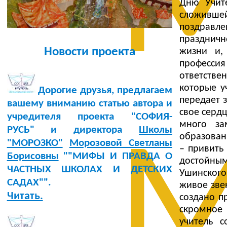
М
Дню Учит
сложивш
поздравл
праздничн
Новости проекта
жизни и,
профессия
ответстве
которые у
Дорогие друзья, предлагаем
передает 
вашему вниманию статью автора и
свое сердц
учредителя проекта "СОФИЯ-
много за
РУСЬ" и директора
Школы
М
образован
"МОРОЗКО"
Морозовой Светланы
– привить
Борисовны
""МИФЫ И ПРАВДА О
достойным
ЧАСТНЫХ ШКОЛАХ И ДЕТСКИХ
Ушинского
САДАХ"".
живое зве
Читать.
создано п
скромное
учитель 