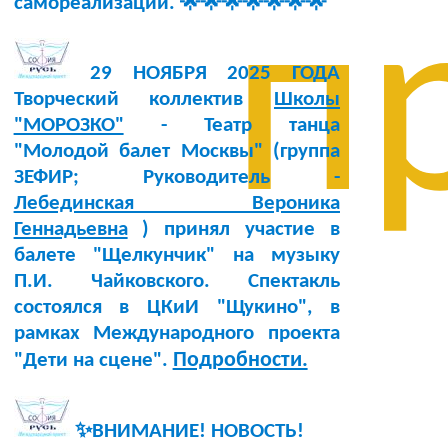
самореализации. 🌟🌟🌟🌟🌟🌟🌟
п
29 НОЯБРЯ 2025 ГОДА
Творческий коллектив
Школы
"МОРОЗКО"
- Театр танца
"Молодой балет Москвы" (группа
ЗЕФИР; Руководитель -
Лебединская Вероника
Геннадьевна
) принял участие в
балете "Щелкунчик" на музыку
П.И. Чайковского. Спектакль
состоялся в ЦКиИ "Щукино", в
рамках Международного проекта
Подробности.
"Дети на сцене".
✨ВНИМАНИЕ! НОВОСТЬ!