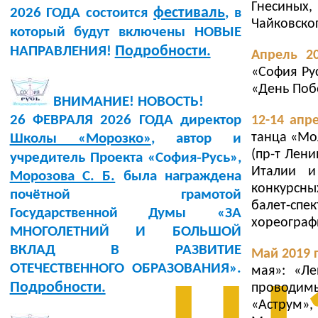
Гнесиных
фестиваль
2026 ГОДА состоится
, в
Чайковског
который будут включены НОВЫЕ
Подробности.
НАПРАВЛЕНИЯ!
Апрель 2
«София Ру
«День Поб
ВНИМАНИЕ! НОВОСТЬ!
26 ФЕВРАЛЯ 2026 ГОДА директор
12-14 апр
танца «Мо
Школы «Морозко»
, автор и
(пр-т Лени
учредитель Проекта «София‑Русь»,
Италии и
Морозова С. Б.
была награждена
конкурсны
почётной грамотой
балет-с
Государственной Думы «ЗА
хореограф
МНОГОЛЕТНИЙ И БОЛЬШОЙ
ВКЛАД В РАЗВИТИЕ
Май 2019 
ОТЕЧЕСТВЕННОГО ОБРАЗОВАНИЯ».
мая»: «Ле
Подробности.
проводимы
«Аструм»,