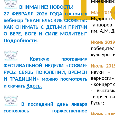
ш
Мневники»
ВНИМАНИЕ! НОВОСТЬ!
Май 2019 
27 ФЕВРАЛЯ 2026 ГОДА состоится
Мудрого»
вебинар "ЕВАНГЕЛЬСКИЕ СЮЖЕТЫ:
танцоров,
КАК СНИМАТЬ С ДЕТЬМИ ПРИТЧИ
им. А.М. 
О ВЕРЕ, БОГЕ И СИЛЕ МОЛИТВЫ"
Подробности.
Июнь 2019
победите
культуры, 
Краткую программу
ФЕСТИВАЛЬНОЙ НЕДЕЛИ «СОФИЯ-
Июль 201
науки – 
РУСЬ: СВЯЗЬ ПОКОЛЕНИЙ, ВРЕМЕН
верности» 
И ТРАДИЦИЙ» можно посмотреть
- концерт 
Здесь.
и скачать
- выставк
творчеств
Русь»;
В последний день января
состоялось торжественное
Июнь - авг