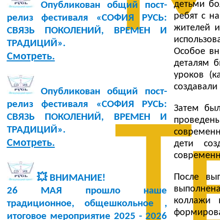
детьми бо
Опубликован общий пост-
ребят с н
релиз фестиваля «СОФИЯ РУСЬ:
жителей и
СВЯЗЬ ПОКОЛЕНИЙ, ВРЕМЕН И
использов
ТРАДИЦИЙ».
Особое вн
Смотреть.
деталям б
уроков (к
создавали
Опубликован общий пост-
релиз фестиваля «СОФИЯ РУСЬ:
Затем был
Т
СВЯЗЬ ПОКОЛЕНИЙ, ВРЕМЕН И
проведены
ТРАДИЦИЙ».
современн
Смотреть.
дети соз
современно
После вы
💥 ВНИМАНИЕ!
выполнен
26 МАЯ прошло наше
коллажи 
традиционное, общешкольное ,
формирова
итоговое мероприятие 2025 - 2026