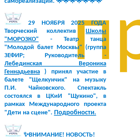
самореализации. 🌟🌟🌟🌟🌟🌟🌟
п
29 НОЯБРЯ 2025 ГОДА
Творческий коллектив
Школы
"МОРОЗКО"
- Театр танца
"Молодой балет Москвы" (группа
ЗЕФИР; Руководитель -
Лебединская Вероника
Геннадьевна
) принял участие в
балете "Щелкунчик" на музыку
П.И. Чайковского. Спектакль
состоялся в ЦКиИ "Щукино", в
рамках Международного проекта
Подробности.
"Дети на сцене".
✨ВНИМАНИЕ! НОВОСТЬ!