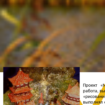
Ж
Проект «М
работа, в
«рисовани
выполнял 