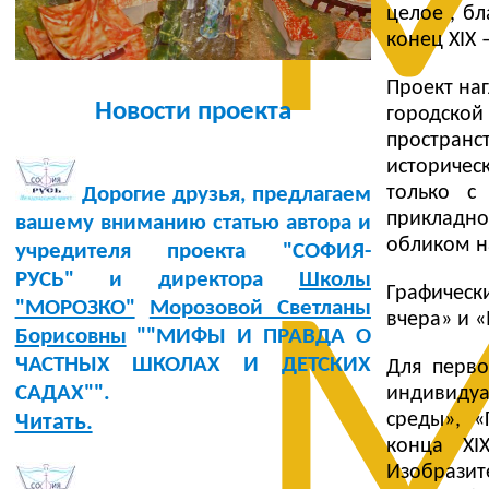
М
целое , б
конец XIX 
Проект на
Новости проекта
городско
пространс
историчес
только с
Дорогие друзья, предлагаем
прикладно
вашему вниманию статью автора и
обликом н
учредителя проекта "СОФИЯ-
РУСЬ" и директора
Школы
М
Графичес
"МОРОЗКО"
Морозовой Светланы
вчера» и «
Борисовны
""МИФЫ И ПРАВДА О
ЧАСТНЫХ ШКОЛАХ И ДЕТСКИХ
Для перво
САДАХ"".
индивидуа
среды», «
Читать.
конца XI
Изобразит