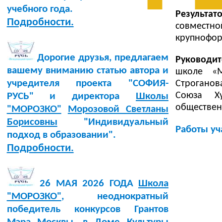
учебного года.
Результа
Подробности.
совместн
крупнофор
Дорогие друзья, предлагаем
Руководит
вашему вниманию статью автора и
школе «М
учредителя проекта "СОФИЯ-
Строганов
Союза Ху
РУСЬ" и директора
Школы
обществен
"МОРОЗКО"
Морозовой Светланы
Борисовны
"Индивидуальный
Работы уч
подход в образовании".
Подробности.
26 МАЯ 2026 ГОДА
Школа
"МОРОЗКО"
, неоднократный
победитель конкурсов Грантов