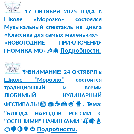
17 ОКТЯБРЯ 2025 ГОДА в
Школе «Морозко»
состоялся
Музыкальный спектакль из цикла
«Классика для самых маленьких» -
«НОВОГОДНИЕ ПРИКЛЮЧЕНИЯ
Подробности.
ГНОМИКА МО»🎶🎄
✨ВНИМАНИЕ! 24 ОКТЯБРЯ в
Школе "Морозко"
состоится
традиционный и всеми
ЛЮБИМЫЙ КУЛИНАРНЫЙ
ФЕСТИВАЛЬ!🎂🧁☕🍰🍧🍿. Тема:
"БЛЮДА НАРОДОВ РОССИИ С
"ОСЕННИМИ" НАЧИНКАМИ"🍒🍇🍐
Подробности.
🍊🍓🍋🥦🍅