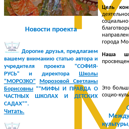
М
Цель конк
деятельно
социальн
благотво
Новости проекта
направлен
города Мо
Дорогие друзья, предлагаем
Наша шк
вашему вниманию статью автора и
просвещен
учредителя проекта "СОФИЯ-
РУСЬ" и директора
Школы
М
"МОРОЗКО"
Морозовой Светланы
Это больш
Борисовны
""МИФЫ И ПРАВДА О
социо-кул
ЧАСТНЫХ ШКОЛАХ И ДЕТСКИХ
САДАХ"".
Читать.
Междун
культуры