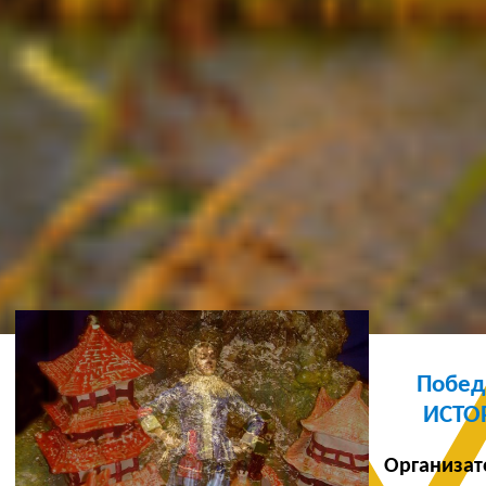
Ж
Побед
ИСТО
Организат