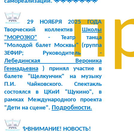
самореализации. 🌟🌟🌟🌟🌟🌟🌟
п
29 НОЯБРЯ 2025 ГОДА
Творческий коллектив
Школы
"МОРОЗКО"
- Театр танца
"Молодой балет Москвы" (группа
ЗЕФИР; Руководитель -
Лебединская Вероника
Геннадьевна
) принял участие в
балете "Щелкунчик" на музыку
П.И. Чайковского. Спектакль
состоялся в ЦКиИ "Щукино", в
рамках Международного проекта
Подробности.
"Дети на сцене".
✨ВНИМАНИЕ! НОВОСТЬ!