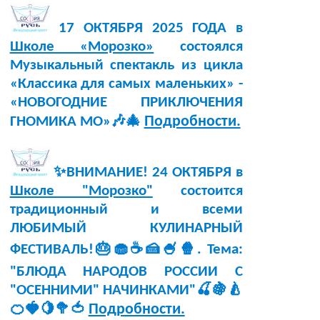
17 ОКТЯБРЯ 2025 ГОДА в
Школе «Морозко»
состоялся
Музыкальный спектакль из цикла
«Классика для самых маленьких» -
«НОВОГОДНИЕ ПРИКЛЮЧЕНИЯ
Подробности.
ГНОМИКА МО»🎶🎄
✨ВНИМАНИЕ! 24 ОКТЯБРЯ в
Школе "Морозко"
состоится
традиционный и всеми
ЛЮБИМЫЙ КУЛИНАРНЫЙ
ФЕСТИВАЛЬ!🎂🧁☕🍰🍧🍿. Тема:
"БЛЮДА НАРОДОВ РОССИИ С
"ОСЕННИМИ" НАЧИНКАМИ"🍒🍇🍐
Подробности.
🍊🍓🍋🥦🍅