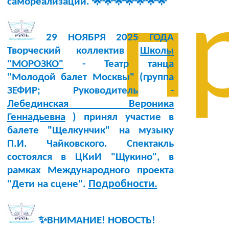
самореализации. 🌟🌟🌟🌟🌟🌟🌟
п
29 НОЯБРЯ 2025 ГОДА
Творческий коллектив
Школы
"МОРОЗКО"
- Театр танца
"Молодой балет Москвы" (группа
ЗЕФИР; Руководитель -
Лебединская Вероника
Геннадьевна
) принял участие в
балете "Щелкунчик" на музыку
П.И. Чайковского. Спектакль
состоялся в ЦКиИ "Щукино", в
рамках Международного проекта
Подробности.
"Дети на сцене".
✨ВНИМАНИЕ! НОВОСТЬ!