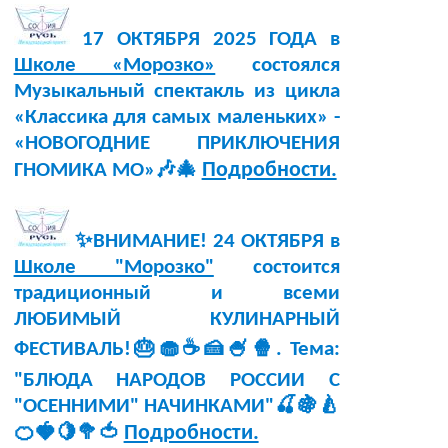
17 ОКТЯБРЯ 2025 ГОДА в
Школе «Морозко»
состоялся
Музыкальный спектакль из цикла
«Классика для самых маленьких» -
«НОВОГОДНИЕ ПРИКЛЮЧЕНИЯ
Подробности.
ГНОМИКА МО»🎶🎄
✨ВНИМАНИЕ! 24 ОКТЯБРЯ в
Школе "Морозко"
состоится
традиционный и всеми
ЛЮБИМЫЙ КУЛИНАРНЫЙ
ФЕСТИВАЛЬ!🎂🧁☕🍰🍧🍿. Тема:
"БЛЮДА НАРОДОВ РОССИИ С
"ОСЕННИМИ" НАЧИНКАМИ"🍒🍇🍐
Подробности.
🍊🍓🍋🥦🍅