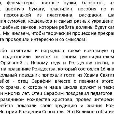
и, фломастеры, цветные ручки, блокноты, а
я, цветную бумагу, пластилин, пособия по и
х персонажей из пластилина, раскраски, ш
ния сумочек, кошельков и самых разных украшени
лшебных замков, которые ребята должны будут са
ь. Мы желаем, чтобы творческий процесс не прекра
ята проводили интересно и со смыслом!
обо отметила и наградила также вокальную г
ы подготовили вместе со своим руководителе
 Юрьевной к Новому году и Рождеству песни, 
на празднике Рождества, который состоялся 16 янв
ольный праздник приехали гости из Храма Святи
ейке - отец Серафим вместе с певчими этого
го храма, с которым наша школа дружит и тесно
и многих лет. Отец Серафим поздравил педагогов 
раздником Рождества Христова, провел интересн
ребята показали свою эрудицию и знания Рож
 Истории Рождения Спасителя. Это Великое событие