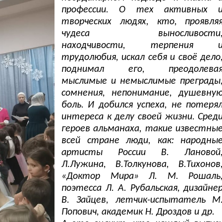
профессии. О тех активных 
творческих людях, кто, проявля
чудеса выносливости
находчивости, терпения 
трудолюбия, искал себя и своё дело
поднимал его, преодолева
мыслимые и немыслимые преграды
сомнения, непонимание, душевну
боль. И добился успеха, не потеря
интереса к делу своей жизни. Сред
героев альманаха, такие известны
всей стране люди, как: народны
артисты России В. Лановой
Л.Лужина, В.Толкунова, В.Тихонов
«Доктор Мира» Л. М. Рошаль
поэтесса Л. А. Рубальская, дизайне
В. Зайцев, летчик-испытатель М
Попович, академик Н. Дроздов и др.