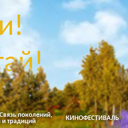
и!
ай!
 Связь поколений,
КИНОФЕСТИВАЛЬ
 и традиций