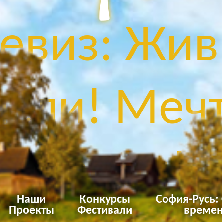
евиз: Жив
сли! Мечт
Твори!
Наши
Конкурсы
София-Русь:
Проекты
Фестивали
времен