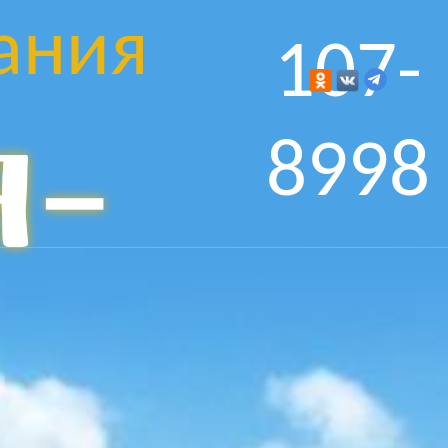
ания
107-
я-
8998