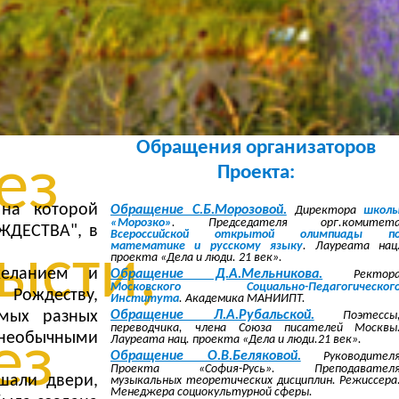
без
овки,
Обращения организаторов
ез
Проекта:
 на которой
Обращение С.Б.Морозовой.
Директора
школ
«Морозко»
. Председателя орг.комитет
ЖДЕСТВА", в
Всероссийской открытой олимпиады п
математике и русскому языку
. Лауреата нац
ысти,
проекта «Дела и люди. 21 век».
желанием и
Обращение Д.А.Мельникова.
Ректор
Московского Социально-Педагогическог
 Рождеству,
Института
. Академика МАНИИПТ.
Обращение Л.А.Рубальской.
амых разных
Поэтессы
переводчика, члена Союза писателей Москвы
 необычными
ез
Лауреата нац. проекта «Дела и люди.21 век».
Обращение О.В.Беляковой.
Руководител
Проекта «София-Русь». Преподавател
шали двери,
музыкальных теоретических дисциплин. Режиссера
Менеджера социокультурной сферы.