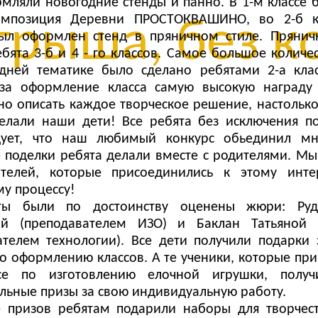
рмляли новогодние стенды и панно. В 1-м классе 
омпозиция Деревни ПРОСТОКВАШИНО, во 2-б к
рыша, без ко
ыл оформлен стенд в пряничном стиле. Прянич
ебята 3-б и 4 - го классов. Самое большое количе
дней тематике было сделано ребятами 2-а клас
за оформление класса самую высокую награду 
о описать каждое творческое решение, настольк
елали наши дети! Все ребята без исключения по
дует, что наш любимый конкурс обьединил мн
 поделки ребята делали вместе с родителями. М
ителей, которые присоединились к этому инте
му процессу!
ты были по достоинству оценены жюри: Руд
ой (преподавателем ИЗО) и Баклан Татьяной 
ателем технологии). Все дети получили подарки 
по оформлению классов. А те ученики, которые при
се по изготовлению елочной игрушки, полу
льные призы за свою индивидуальную работу.
е призов ребятам подарили наборы для творчест