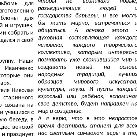
чтобы не возникали новые
льбомы для
разъединяющие людей 
зготовлению
государства барьеры, и все могл
аблоны для
бы жить мирно, встречаться 
й и игрушек,
общаться. А основа этого 
ми собрать и
духовная составляющая каждог
щался и свой
человека, каждого творческог
коллектива, которым интересн
познавать уже сложившийся мир 
руппу. Наши
создавать новый, на основ
м Иванченко
народных традиций, лучши
которые они
образцов мирового искусства
аря.
культуры, науки. И пусть кажды
теля Николая
взрослый или ребёнок, вспомина
 старинного
свое детство, будет направлен н
 связана на
мир и созидание.
и учащихся с
А я верю, что в это непросто
ую беседу, в
время фестиваль станет для все
дественской
нас светлым символом веры в то
 и празднует