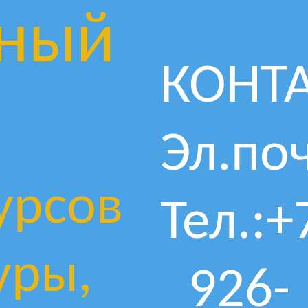
ный
КОНТ
Эл.поч
урсов
Тел.:+
уры,
926-