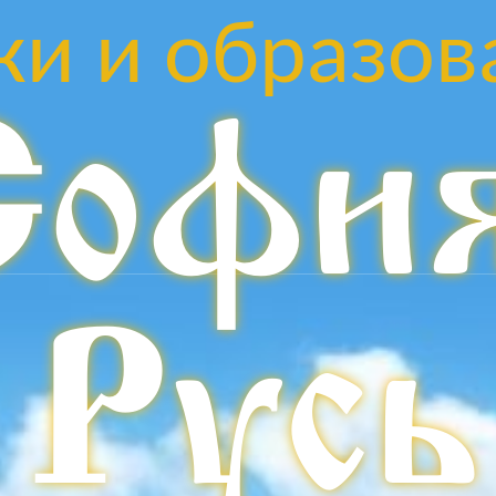
ки и образов
Софи
Русь