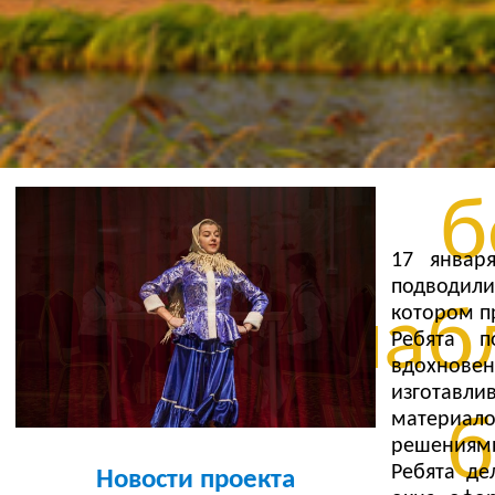
Бе
уста
б
17 январ
подводили
шабл
котором п
Ребята 
вдохнове
изготавл
материал
б
решениями
Ребята де
Новости проекта