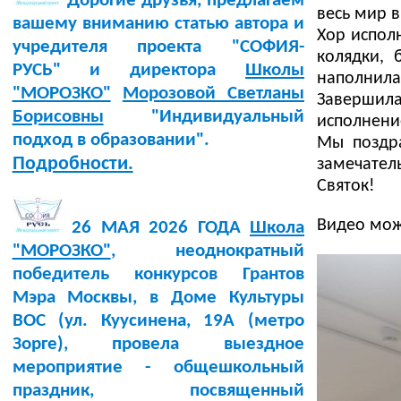
Дорогие друзья, предлагаем
весь мир в
вашему вниманию статью автора и
Хор испол
учредителя проекта "СОФИЯ-
колядки, 
РУСЬ" и директора
Школы
наполнила
"МОРОЗКО"
Морозовой Светланы
Завершила
Борисовны
"Индивидуальный
исполнени
подход в образовании".
Мы поздра
Подробности.
замечате
Святок!
Видео мож
26 МАЯ 2026 ГОДА
Школа
"МОРОЗКО"
, неоднократный
победитель конкурсов Грантов
Мэра Москвы, в Доме Культуры
BOC (ул. Куусинена, 19А (метро
Зорге), провела выездное
мероприятие - общешкольный
праздник, посвященный