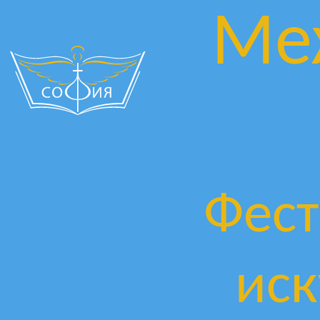
Ме
Фест
иск