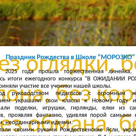
з сомнений, 
ли, без остан
ез оглядки, б
Праздник Рождества в Школе "МОРОЗКО"
я 2025 года прошла торжественная линейка,
сь итоги ежегодного конкурса "В ОЖИДАНИИ РО
она, без кор
риняли участие все ученики нашей школы.
под руководством педагогов с огромным 
нием украшали свои классы к Новому году и
ивали поделки, игрушки, гирлянды, елки из с
ов, проявляя фантазию, удивляя порой самыми
ез обмана, б
, неординарными идеями.
лали своими руками Рождественские Ясли, укра