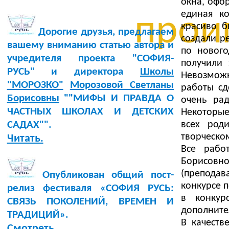
окна, офо
единая к
проиг
красиво б
Дорогие друзья, предлагаем
создали р
вашему вниманию статью автора и
по нового
учредителя проекта "СОФИЯ-
получили 
РУСЬ" и директора
Школы
Невозможн
"МОРОЗКО"
Морозовой Светланы
работы сд
Борисовны
""МИФЫ И ПРАВДА О
очень ра
ЧАСТНЫХ ШКОЛАХ И ДЕТСКИХ
Некоторые
всех род
САДАХ"".
творческо
Читать.
Все рабо
Борисовн
(преподав
Опубликован общий пост-
конкурсе 
релиз фестиваля «СОФИЯ РУСЬ:
в конкур
СВЯЗЬ ПОКОЛЕНИЙ, ВРЕМЕН И
дополните
ТРАДИЦИЙ».
В качеств
Смотреть.