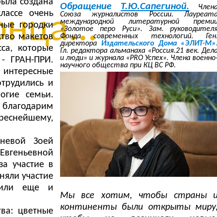
была создана
Обращение
Т.Ю.Сапегиной.
Член
лассе очень
Союза журналистов России. Лауреат
нца...
международной литературной преми
ные городки
«Золотое перо Руси». Зам. руководител
ство макетов
Фонда современных технологий. Ген
директора
Издательского Дома «ЭЛИТ-М»
са, которые
Гл. редактора альманаха «Россия.21 век. Дел
и люди» и журнала «PRO Успех». Члена военно
- ГРАН-ПРИ.
научного общества при КЦ ВС РФ.
о интересные
трудились и
огие семьи.
ы благодарим
реснейшему,
невой Зоей
Евгеньевной
за участие в
няли участие
чили еще и
Мы все хотим, чтобы страны 
континенты были открыты миру
ва: цветные