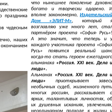
что нынешнее поколение духовн
ами.
богато и творчески одарено. 
ждественские
вполне закономерно,
Издательски
о праздника
Дом «ЭЛИТ-М»
, который 
возглавляю уже много лет, ста
ов чудесным
партнёром проекта «София- Русь»
А это значит, что теперь и 
ечно, наших
каждого участника проекта «Софи
 окончанием
Русь» появится реальный шан
когда-то стать героем ежегодног
альманаха
«Россия. XXI век. Дела 
люди».
Альманах
«Россия. XXI век. Дела 
люди»
приоткрывает завес
необычных судеб, жизненного пут
многих россиян, рассказывает 
ярких, талантливых личностях, о
их душевных исканиях, увлечениях
неординарном подходе к жизни 