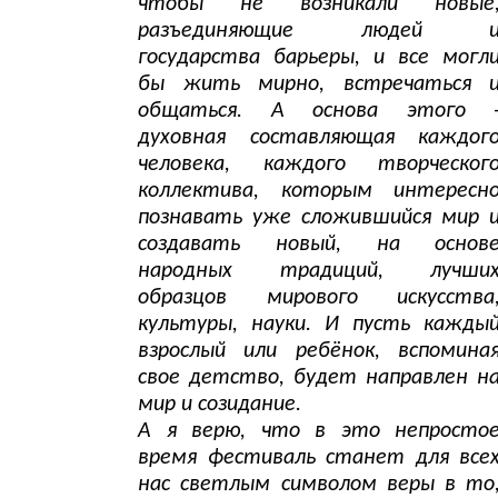
чтобы не возникали новые
разъединяющие людей 
государства барьеры, и все могл
бы жить мирно, встречаться 
общаться. А основа этого 
духовная составляющая каждог
человека, каждого творческог
коллектива, которым интересн
познавать уже сложившийся мир 
создавать новый, на основ
народных традиций, лучши
образцов мирового искусства
культуры, науки. И пусть кажды
взрослый или ребёнок, вспомина
свое детство, будет направлен н
мир и созидание.
А я верю, что в это непросто
время фестиваль станет для все
нас светлым символом веры в то