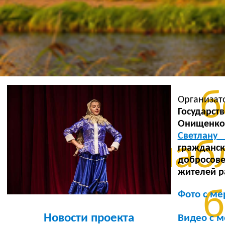
Бе
уста
б
Организ
Государст
Онищенко
Светлан
шабл
гражданс
добросове
жителей р
б
Фото с ме
Новости проекта
Видео с 