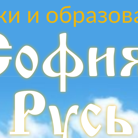
ки и образов
Софи
Русь