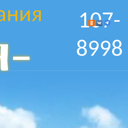
ания
107-
я-
8998