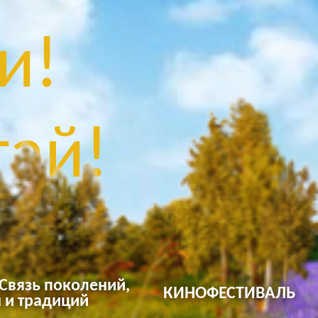
и!
ай!
 Связь поколений,
КИНОФЕСТИВАЛЬ
 и традиций