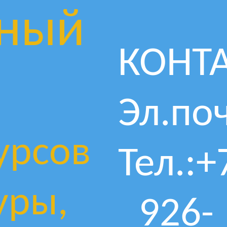
ный
КОНТ
Эл.поч
урсов
Тел.:+
уры,
926-