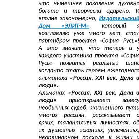
что нынешнее поколение духовн
богато и творчески одарено. 
вполне закономерно,
Издательски
Дом «ЭЛИТ-М»
, который 
возглавляю уже много лет, ста
партнёром проекта «София- Русь»
А это значит, что теперь и 
каждого участника проекта «Софи
Русь» появится реальный шан
когда-то стать героем ежегодног
альманаха
«Россия. XXI век. Дела 
люди».
Альманах
«Россия. XXI век. Дела 
люди»
приоткрывает завес
необычных судеб, жизненного пут
многих россиян, рассказывает 
ярких, талантливых личностях, о
их душевных исканиях, увлечениях
неординарном подходе к жизни 