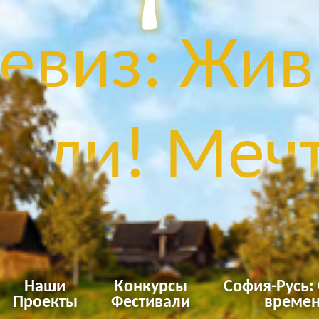
евиз: Жив
сли! Мечт
Твори!
Наши
Конкурсы
София-Русь:
Проекты
Фестивали
времен