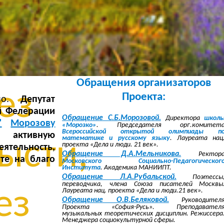
без
овки,
Обращения организаторов
ез
Проекта:
ино.
Депутат
й Фелерации
Обращение С.Б.Морозовой.
Директора
школ
"
Морозову
«Морозко»
. Председателя орг.комитет
Всероссийской открытой олимпиады п
а активную
математике и русскому языку
. Лауреата нац
ысти,
проекта «Дела и люди. 21 век».
ятельность,
Обращение Д.А.Мельникова.
Ректор
те на благо
Московского Социально-Педагогическог
Института
. Академика МАНИИПТ.
Обращение Л.А.Рубальской.
Поэтессы
переводчика, члена Союза писателей Москвы
ез
Лауреата нац. проекта «Дела и люди.21 век».
Обращение О.В.Беляковой.
Руководител
Проекта «София-Русь». Преподавател
музыкальных теоретических дисциплин. Режиссера
Менеджера социокультурной сферы.