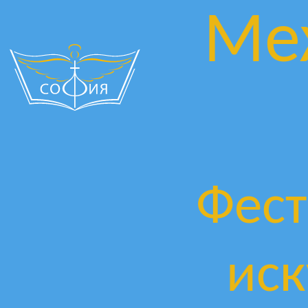
Ме
Фест
иск