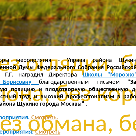
з сомнений, 
ли, без остан
ез оглядки, б
аторы мероприятия - Управа района Щук
венной Думы Федерального Собрания Российско
 Г.Г.
наградил Директора
Школы "Морозко
у Борисовну
благодарственным письмом
"З
она, без кор
кую позицию и плодотворную общественную де
стный труд и высокий професстонализм в рабо
айона Щукино города Москвы"
.
ез обмана, б
роприятия.
Смотреть.
мероприятия:
Смотреть