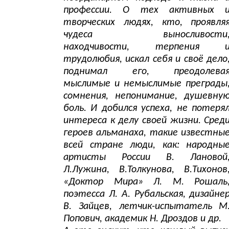
профессии. О тех активных 
творческих людях, кто, проявля
чудеса выносливости
находчивости, терпения 
трудолюбия, искал себя и своё дело
поднимал его, преодолева
мыслимые и немыслимые преграды
сомнения, непонимание, душевну
боль. И добился успеха, не потеря
интереса к делу своей жизни. Сред
героев альманаха, такие известны
всей стране люди, как: народны
артисты России В. Лановой
Л.Лужина, В.Толкунова, В.Тихонов
«Доктор Мира» Л. М. Рошаль
поэтесса Л. А. Рубальская, дизайне
В. Зайцев, летчик-испытатель М
Попович, академик Н. Дроздов и др.