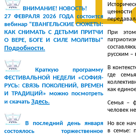
ш
Историчес
ВНИМАНИЕ! НОВОСТЬ!
ценности
27 ФЕВРАЛЯ 2026 ГОДА состоится
передавала
вебинар "ЕВАНГЕЛЬСКИЕ СЮЖЕТЫ:
КАК СНИМАТЬ С ДЕТЬМИ ПРИТЧИ
При этом
патриоти
О ВЕРЕ, БОГЕ И СИЛЕ МОЛИТВЫ"
составляю
Подробности.
русским – 
В контекс
Краткую программу
где семь
ФЕСТИВАЛЬНОЙ НЕДЕЛИ «СОФИЯ-
коллектив
РУСЬ: СВЯЗЬ ПОКОЛЕНИЙ, ВРЕМЕН
как единое
И ТРАДИЦИЙ» можно посмотреть
Здесь.
и скачать
Семья – ф
человек не
В последний день января
Но все на
в семье: 
состоялось торжественное