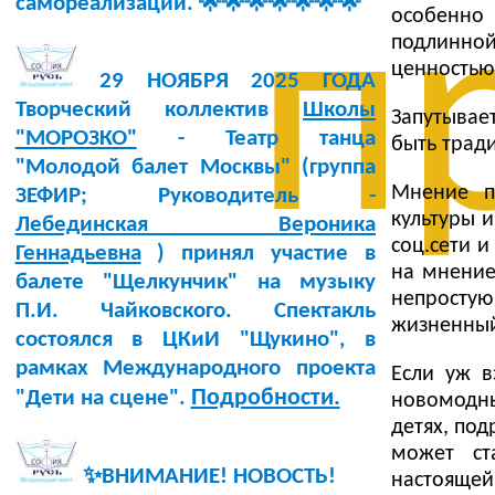
самореализации. 🌟🌟🌟🌟🌟🌟🌟
п
особенно 
подлинной
ценностью 
29 НОЯБРЯ 2025 ГОДА
Творческий коллектив
Школы
Запутывае
"МОРОЗКО"
- Театр танца
быть трад
"Молодой балет Москвы" (группа
Мнение пс
ЗЕФИР; Руководитель -
культуры 
Лебединская Вероника
соц.сети 
Геннадьевна
) принял участие в
на мнение
балете "Щелкунчик" на музыку
непростую
П.И. Чайковского. Спектакль
жизненный
состоялся в ЦКиИ "Щукино", в
рамках Международного проекта
Если уж в
Подробности.
"Дети на сцене".
новомодны
детях, под
может ст
✨ВНИМАНИЕ! НОВОСТЬ!
настоящей