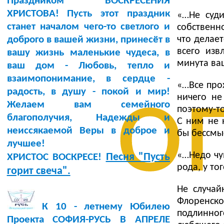
Праздником ВОСКРЕСЕНИЯ
ХРИСТОВА! Пусть этот праздник
«…Не суди
станет началом чего-то светлого и
собственно
что делает
доброго в вашей жизни, принесёт в
всего изв
вашу жизнь маленькие чудеса, в
минута ва
ваш дом - Любовь, тепло и
о
взаимопонимание, в сердце -
«…Все про
радость, в душу - покой и мир!
ничего не
Желаем вам семейного
поэтому-т
благополучия, Надежды и
С ним не 
неиссякаемой Веры в доброе и
бы бессмы
лучшее!
«…Недо чув
Песня "Пусть
ХРИСТОС ВОСКРЕСЕ!
рода, у то
горит свеча".
Не случай
Флоренско
К 10 - летнему Юбилею
подлинно
Проекта СОФИЯ-РУСЬ В АПРЕЛЕ