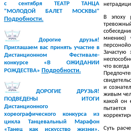
с сентября ТЕАТР ТАНЦА
нетрадицио
"МОЛОДОЙ БАЛЕТ МОСКВЫ"
В эпоху 
Подробности.
тревожны
собеседни
мнению) 
Дорогие друзья!
персонойо
Приглашаем вас принять участие в
Зачастую
Дистанционном Фестивале-
неспособн
конкурсе «В ОЖИДАНИИ
что всегда
Подробности.
РОЖДЕСТВА»
Предпоч
свидетель
и сознате
ДОРОГИЕ ДРУЗЬЯ!
живым чел
ПОДВЕДЕНЫ ИТОГИ
какой он 
Дистанционного
пытается
хореографического конкурса из
корректир
цикла Танцевальный Марафон
Суть расч
«Танец как искусство жизни».