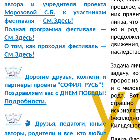
автора и учредителя проекта
прошлое, 
Морозовой С.Б.
к участникам
них правн
См.Здесь!
фестиваля —
линза, что
Полная программа фестиваля —
но и род 
продолже
См.Здесь!
движения,
О том, как проходил фестиваль —
наследство
См.Здесь!
Задача лич
у
задачу, к
Дорогие друзья, коллеги и
пророс из 
партнеры проекта "СОФИЯ- РУСЬ"!
и с челов
Поздравляем вас с ДНЕМ ПОБЕДЫ!
рода. Вот
Подробности.
страшно 
искривля
бесплодн
🎬 Друзья, педагоги, юные
Кильдяшов
авторы, родители и все, кто любит
Павла Фло