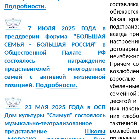
составля
Подробности.
обижается
Какая кра
подстраив
7 ИЮЛЯ 2025 ГОДА в
всегда пр
преддверии форума "БОЛЬШАЯ
настроении
СЕМЬЯ - БОЛЬШАЯ РОССИЯ" в
договарив
Общественной Палате РФ
неизбежно
состоялось награждение
Причем со
представителей многодетных
возлюбле
семей с активной жизненной
взрослые
Подробности.
позицией.
убеленны
семейной 
десятой и 
23 МАЯ 2025 ГОДА в ОСП
них након
Дом культуры "Стимул" состоялось
них «любо
музыкально-театрализованное
тактичной
возлюблен
представление
Школы
привычки 