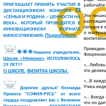
о
ПРИГЛАШАЕТ ПРИНЯТЬ УЧАСТИЕ В
работайте
ДИСТАНЦИОННОМ КОНКУРСЕ💥
Эти письм
«СЕМЬЯ И РОДИНА – ЦЕННОСТИ НА
настоящие
ВЕКА», КОТОРЫЙ ПРОВОДИТСЯ В
сегодня в 
ИННОВАЦИОННОМ ФОРМАТЕ
о материа
Подробности.
КИНОСОЧИНЕНИЯ.
воспитани
Приведем
🌟🌟🌟Нашему учредителю,
Флоренског
Школе «Морозко»
ИСПОЛНИЛОСЬ
29 ЛЕТ!!!
«…Любовь 
это делаеш
О ШКОЛЕ.
ВИЗИТКА ШКОЛЫ.
«…В каждо
Учись виде
Дорогие друзья! Команда
Проекта "СОФИЯ-РУСЬ" от всего
«… Всегда 
сердца поздравляет вас с Великим
что он дае