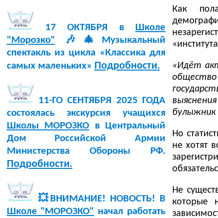
Как пола
демографи
17 ОКТЯБРЯ в
Школе
незарегис
"Морозко"
🎶🎄Музыкальный
«института
спектакль из цикла «Классика для
Подробности.
«Идёт акт
самых маленьких»
общество
государс
11-ГО СЕНТЯБРЯ 2025 ГОДА
выяснени
булыжник 
состоялась экскурсия учащихся
Школы МОРОЗКО
в Центральный
Но статис
Дом Российской Армии
не хотят 
Министерства Обороны РФ.
зарегистр
Подробности.
обязательс
Не сущест
💥ВНИМАНИЕ! НОВОСТЬ! В
которые 
Школе "МОРОЗКО"
начал работать
зависимос