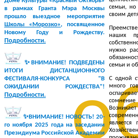
Доме Культуры «Красный Октябрь»
семьи, но
в рамках Гранта Мэра Москвы
своим дет
прошло выездное мероприятие
Школы «Морозко»
, посвященное
Преемстве
Новому Году и Рождеству.
наших пр
Подробности.
собственн
нужно рас
обязаннос
✨ВНИМАНИЕ! ПОДВЕДЕНЫ
семьи и о
ИТОГИ ДИСТАНЦИОННОГО
С одной с
ФЕСТИВАЛЯ-КОНКУРСА "В
о
много го
ОЖИДАНИИ РОЖДЕСТВА"!
оспарива
Подробности.
сомнение 
Возникае
современн
✨ВНИМАНИЕ! НОВОСТЬ!
20-
является
го ноября 2025 года
на заседании
Хозяйстве
Президиума Российской Академии
проживани