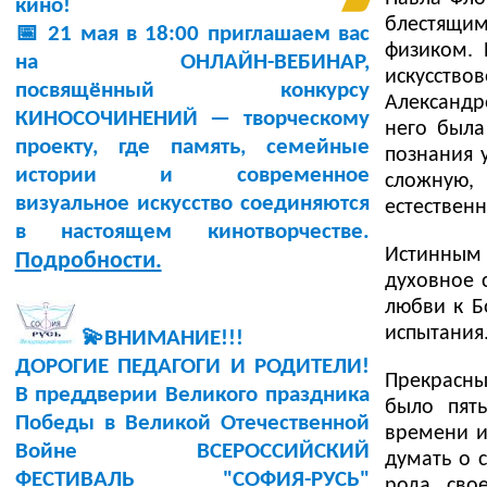
кино!
блестящи
📅 21 мая в 18:00 приглашаем вас
физиком. 
на ОНЛАЙН-ВЕБИНАР,
искусст
посвящённый конкурсу
Александр
КИНОСОЧИНЕНИЙ — творческому
него была
проекту, где память, семейные
познания 
истории и современное
сложную,
визуальное искусство соединяются
естествен
в настоящем кинотворчестве.
Истинным
Подробности.
духовное 
любви к Б
испытания
💫ВНИМАНИЕ!!!
ДОРОГИЕ ПЕДАГОГИ И РОДИТЕЛИ!
Прекрасны
В преддверии Великого праздника
было пять
Победы в Великой Отечественной
времени и
Войне ВСЕРОССИЙСКИЙ
думать о 
ФЕСТИВАЛЬ "СОФИЯ-РУСЬ"
рода сво