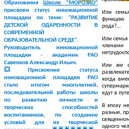
Образования
Школе "МОРОЗКО"
присвоен статус инновационной
Или семья
площадки по теме:
"РАЗВИТИЕ
функцию 
ДЕТСКОЙ ОДАРЕННОСТИ В
рода?...
СОВРЕМЕННОЙ
Или семья
ОБРАЗОВАТЕЛЬНОЙ СРЕДЕ"
.
членами
Руководитель инновационной
нетрудоспо
площадки -
академик РАО
Савенков Александр Ильич
.
Или же с
💥Присвоение статуса
развлекат
инновационной площадки РАО
когда вме
стало итогом многолетней,
супермарк
последовательной работы школы
едут в пут
по развитию личности и
В эпоху н
творческих способностей
разные, п
воспитанников, по созданию
священном
условий для их творческой
одного че