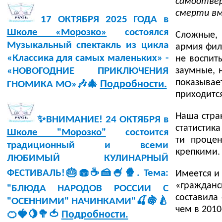
самоотве
смерти вм
17 ОКТЯБРЯ 2025 ГОДА в
Школе «Морозко»
состоялся
Сложные, 
Музыкальный спектакль из цикла
армия фил
«Классика для самых маленьких» -
не воспит
заумные, 
«НОВОГОДНИЕ ПРИКЛЮЧЕНИЯ
показывае
Подробности.
ГНОМИКА МО»🎶🎄
приходится
Наша стра
✨ВНИМАНИЕ! 24 ОКТЯБРЯ в
статистик
Школе "Морозко"
состоится
ти процен
традиционный и всеми
крепкими.
ЛЮБИМЫЙ КУЛИНАРНЫЙ
ФЕСТИВАЛЬ!🎂🧁☕🍰🍧🍿. Тема:
Имеется и
«гражданс
"БЛЮДА НАРОДОВ РОССИИ С
составила
"ОСЕННИМИ" НАЧИНКАМИ"🍒🍇🍐
чем в 2010
Подробности.
🍊🍓🍋🥦🍅