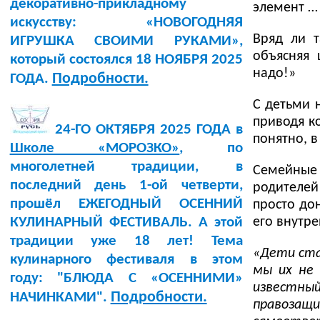
декоративно-прикладному
элемент …
искусству: «НОВОГОДНЯЯ
Вряд ли 
ИГРУШКА СВОИМИ РУКАМИ»,
объясняя 
который состоялся 18 НОЯБРЯ 2025
надо!»
Подробности.
ГОДА.
С детьми 
приводя к
24-ГО ОКТЯБРЯ 2025 ГОДА в
понятно, в
Школе «МОРОЗКО»
, по
многолетней традиции, в
Семейные 
последний день 1-ой четверти,
родителей
прошёл ЕЖЕГОДНЫЙ ОСЕННИЙ
просто до
его внутр
КУЛИНАРНЫЙ ФЕСТИВАЛЬ. А этой
традиции уже 18 лет! Тема
«Дети ста
кулинарного фестиваля в этом
мы их не 
году: "БЛЮДА С «ОСЕННИМИ»
известный
Подробности.
НАЧИНКАМИ".
правоз