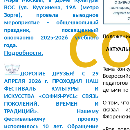
Мэра Москвы, в Доме Культуры
BOC (ул. Куусинена, 19А (метро
с
Зорге), провела выездное
мероприятие - общешкольный
праздник, посвященный
Положение
окончанию 2025-2026 учебного
года.
АКТУАЛЬ
Подробности.
Тема конк
ДОРОГИЕ ДРУЗЬЯ! С 29
Всероссий
АПРЕЛЯ 2026 г. ПРОХОДИЛ НАШ
педагогов
ФЕСТИВАЛЬ КУЛЬТУРЫ И
детьми по 
ИСКУССТВА «СОФИЯ-РУСЬ: СВЯЗЬ
О том, что
ПОКОЛЕНИЙ, ВРЕМЕН И
сказал и
ТРАДИЦИЙ». Нашему
Флоренски
фестивальному проекту
исполнилось 10 лет. Обращение
«Род подо