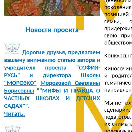
М
ценностям
поколени
позицией 
семьи, 
придержи
Новости проекта
свою при
обществом
Дорогие друзья, предлагаем
Конкурсы 
вашему вниманию статью автора и
учредителя проекта "СОФИЯ-
Киносочин
РУСЬ" и директора
Школы
и родите
М
тематиче
"МОРОЗКО"
Морозовой Светланы
направлен
Борисовны
""МИФЫ И ПРАВДА О
ЧАСТНЫХ ШКОЛАХ И ДЕТСКИХ
Мы не тол
САДАХ"".
сценарии,
Читать.
педагогов
их снимат
подсказы