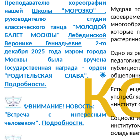
Преподавателю хореографии
Мудрая п
нашей
Школы "МОРОЗКО"
,
своевре
руководителю студии
многообра
классического танца "МОЛОДОЙ
которые п
БАЛЕТ МОСКВЫ"
Лебединской
растерянно
Веронике Геннадьевне
2-го
декабря 2025 года мэром города
Одно из р
к
Москвы была вручена
педагогик
Государственная награда - орден
публицист
общеприня
"РОДИТЕЛЬСКАЯ СЛАВА".🌟
Подробности.
Есть ещ
употребля
«институт 
✨ВНИМАНИЕ! НОВОСТЬ:
"Встреча с интересным
Социолог
Подробности.
человеком".
институто
складывае