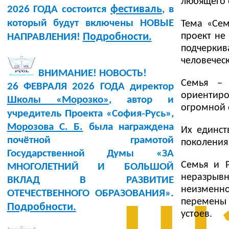
любящего 
фестиваль
2026 ГОДА состоится
, в
который будут включены НОВЫЕ
Тема «Сем
проект не
Подробности.
НАПРАВЛЕНИЯ!
подчерки
человеческ
ВНИМАНИЕ! НОВОСТЬ!
Семья – 
26 ФЕВРАЛЯ 2026 ГОДА директор
ориентиро
Школы «Морозко»
, автор и
огромной 
учредитель Проекта «София‑Русь»,
Морозова С. Б.
была награждена
Их единст
почётной грамотой
поколения
Государственной Думы «ЗА
Семья и 
МНОГОЛЕТНИЙ И БОЛЬШОЙ
неразрывн
ВКЛАД В РАЗВИТИЕ
неизменно
ОТЕЧЕСТВЕННОГО ОБРАЗОВАНИЯ».
перемены 
Подробности.
устоев.