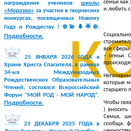
семьи как 
награждение учеников
школы
и любить 
«Морозко»
за участие в творческих
конкурсах, посвященных Новому
к
Году и Рождеству ! ❄️💫🌲🌟❄️.
Социальн
Подробности.
стремител
все сферы
– семьи. 
25 ЯНВАРЯ 2026 ГОДА в
происходят
Храме Христа Спасителя, в рамках
34-ых Международных
Негативн
Рождественских Образовательных
которые м
Чтений, состоялся Всероссийский
старшего 
Форум "МОЙ РОД - МОЙ НАРОД".
Чтобы свя
Подробности.
) вносить
Семья, ш
сообща, 
23 ДЕКАБРЯ 2025 ГОДА в
ценностям