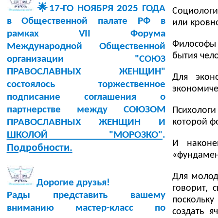
🌟17-ГО НОЯБРЯ 2025 ГОДА
Социологи
в Общественной палате РФ в
или кровн
рамках VII Форума
Философы 
Международной Общественной
бытия чело
организации "СОЮЗ
ПРАВОСЛАВНЫХ ЖЕНЩИН"
Для экон
состоялось торжественное
экономиче
подписание соглашения о
партнерстве между СОЮЗОМ
Психологи
которой ф
ПРАВОСЛАВНЫХ ЖЕНЩИН И
ШКОЛОЙ "МОРОЗКО"
.
И наконе
Подробности.
«фундаме
Для молод
Дорогие друзья!
говорит, 
Рады представить вашему
поскольку
вниманию мастер-класс по
создать я