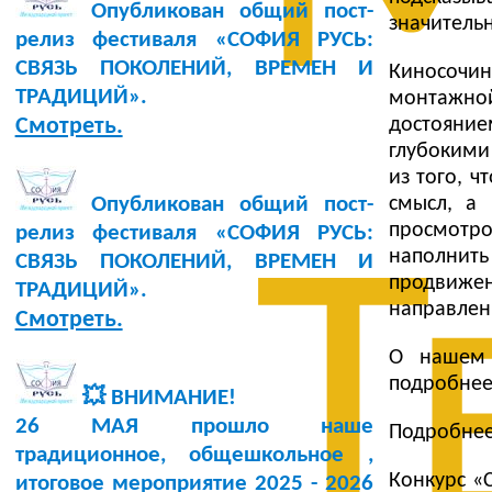
Опубликован общий пост-
значитель
релиз фестиваля «СОФИЯ РУСЬ:
СВЯЗЬ ПОКОЛЕНИЙ, ВРЕМЕН И
Киносочин
ТРАДИЦИЙ».
монтажной
достояни
Смотреть.
глубокими
из того, 
смысл, а 
Опубликован общий пост-
просмотр
релиз фестиваля «СОФИЯ РУСЬ:
Т
наполнит
СВЯЗЬ ПОКОЛЕНИЙ, ВРЕМЕН И
продвиже
ТРАДИЦИЙ».
направлен
Смотреть.
О нашем 
подробне
💥 ВНИМАНИЕ!
26 МАЯ прошло наше
Подробнее
традиционное, общешкольное ,
Конкурс «
итоговое мероприятие 2025 - 2026