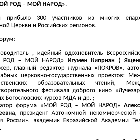
ОЙ РОД – МОЙ НАРОД»
.
 прибыло 300 участников из многих епарх
ной Церкви и Российских регионов.
орум:
ководитель , идейный вдохновитель Всероссийск
 РОД – МОЙ НАРОД»
Игумен Киприан ( Ящен
сер, главный редактор журнала «ПОКРОВ», авто
абных церковно-государственных проектов: Ме
ественских образовательных чтений, Межд
творительного фестиваля доброго кино «Лучезар
х Богословских курсов МДА и др. ;
уратор форума «МОЙ РОД – МОЙ НАРОД»
Алекс
еевна
, президент Автономной некоммерческой 
я России», академик Евразийской Академии Те
.