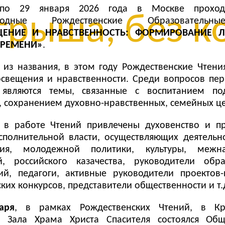
по 29 января 2026 года в Москве проходя
рыша, без ко
родные Рождественские Образовательн
ЩЕНИЕ И НРАВСТВЕННОСТЬ: ФОРМИРОВАНИЕ 
ВРЕМЕНИ»
.
 из названия, в этом году Рождественские Чтен
свещения и нравственности. Среди вопросов пер
 являются темы, связанные с воспитанием по
, сохранением духовно-нравственных, семейных ц
 в работе Чтений привлечены духовенство и пр
сполнительной власти, осуществляющих деятельн
ния, молодежной политики, культуры, межна
, российского казачества, руководители обра
ий, педагоги, активные руководители проектов-
ких конкурсов, представители общественности и т.
аря
, в рамках Рождественских Чтений, в К
о Зала Храма Христа Спасителя состоялся Общ