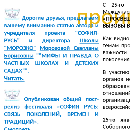
С 25-го 
проиг
Междуна
Дорогие друзья, предлагаем
«ПРОСВЕ
вашему вниманию статью автора и
ВЫЗОВЫ 
учредителя проекта "СОФИЯ-
Как видно
РУСЬ" и директора
Школы
темам про
"МОРОЗКО"
Морозовой Светланы
важности
Борисовны
""МИФЫ И ПРАВДА О
поколения
ЧАСТНЫХ ШКОЛАХ И ДЕТСКИХ
САДАХ"".
В участию
Читать.
органов и
образова
отношений
Опубликован общий пост-
организац
релиз фестиваля «СОФИЯ РУСЬ:
всероссийс
СВЯЗЬ ПОКОЛЕНИЙ, ВРЕМЕН И
25-го янв
ТРАДИЦИЙ».
Соборног
Смотреть.