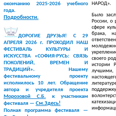
НАРОД».
окончанию 2025-2026 учебного
года.
Было зас
Подробности.
России, о
сфере кул
брака, н
ДОРОГИЕ ДРУЗЬЯ! С 29
ответстве
АПРЕЛЯ 2026 г. ПРОХОДИЛ НАШ
молодеж
ФЕСТИВАЛЬ КУЛЬТУРЫ И
укреплени
ИСКУССТВА «СОФИЯ-РУСЬ: СВЯЗЬ
своего ро
ПОКОЛЕНИЙ, ВРЕМЕН И
истории 
ТРАДИЦИЙ». Нашему
лучшими,
фестивальному проекту
настоящег
исполнилось 10 лет. Обращение
литерату
поддержк
автора и учредителя проекта
волонтер
Морозовой С.Б.
к участникам
катехизац
См.Здесь!
фестиваля —
информаци
Полная программа фестиваля —