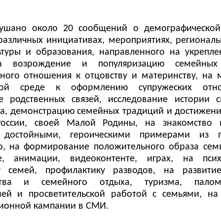
лушано около 20 сообщений о демографической
 различных инициативах, мероприятиях, регионал
ьтуры и образования, направленного на укрепле
а возрождение и популяризацию семейных 
нного отношения к отцовству и материнству, на
ной среде к оформлению супружеских отн
е родственных связей, исследование истории с
да, демонстрацию семейных традиций и достижени
России, своей Малой Родины, на знакомство
 достойными, героическими примерами из 
о, на формирование положительного образа семь
ре, анимации, видеоконтенте, играх, на псих
у семей, профилактику разводов, на развити
ства и семейного отдыха, туризма, палом
ией и просветительской работой с семьями, на
онной кампании в СМИ.