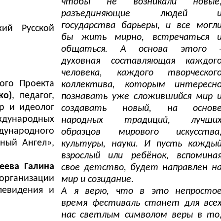
чтобы не возникали новые
разъединяющие людей 
государства барьеры, и все могл
ий Русской
бы жить мирно, встречаться 
общаться. А основа этого 
духовная составляющая каждог
человека, каждого творческог
ого Проекта
коллектива, которым интересн
ко)
, педагог,
познавать уже сложившийся мир 
р и идеолог
создавать новый, на основ
ждународных
народных традиций, лучши
ународного
образцов мирового искусства
ный Ангел»,
культуры, науки. И пусть кажды
взрослый или ребёнок, вспомина
еева Галина
свое детство, будет направлен н
организации
мир и созидание.
левидения и
А я верю, что в это непросто
время фестиваль станет для все
нас светлым символом веры в то