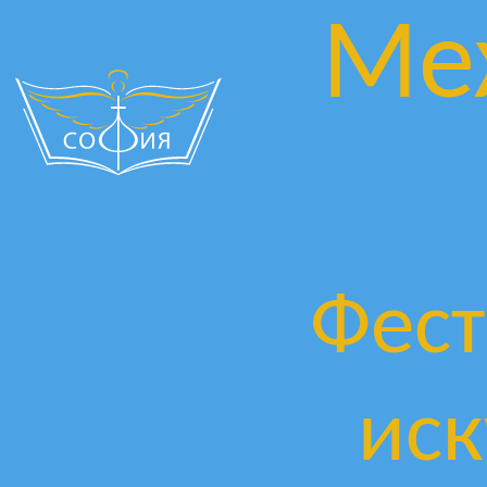
Ме
Фест
иск