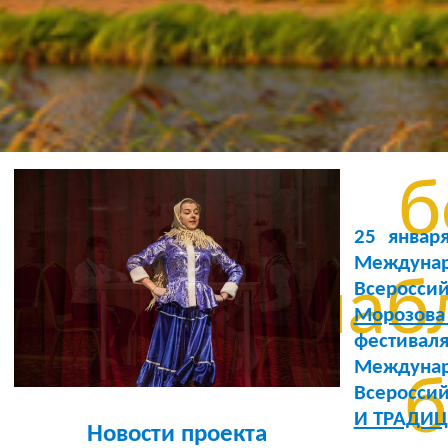
Бе
уста
б
25 январ
Междунар
шабл
Всеросс
Морозова
фестива
Междуна
б
Всеросси
И ТРАДИ
Новости проекта