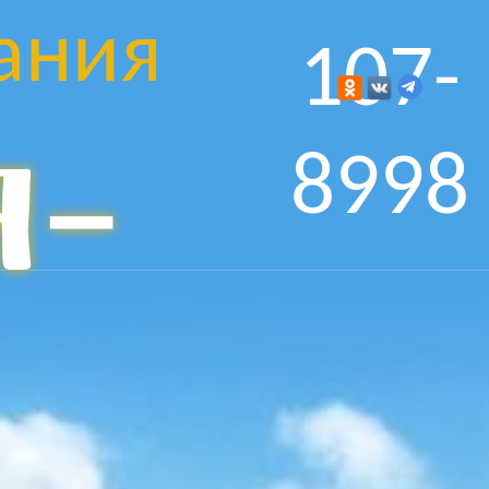
ания
107-
я-
8998