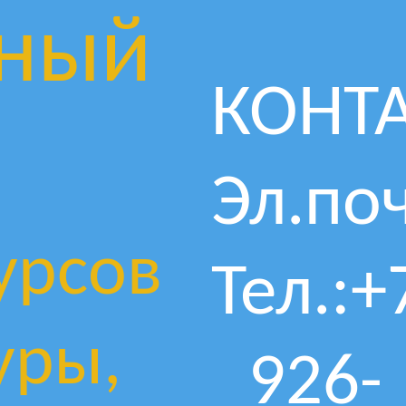
ный
КОНТ
Эл.поч
урсов
Тел.:+
уры,
926-