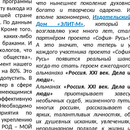
й программы
что нынешнее поколение духовн
ту выхода из
богато и творчески одарено. 
ашей стране
вполне закономерно,
Издательски
я. По данным
Дом «ЭЛИТ-М»
, который 
 Кроме того,
возглавляю уже много лет, ста
 каких-либо
партнёром проекта «София- Русь»
и браками. И
А это значит, что теперь и 
хологов, что
каждого участника проекта «Софи
 общества»,
Русь» появится реальный шан
амент нашего
когда-то стать героем ежегодног
 на 80%. Это
альманаха
«Россия. XXI век. Дела 
допустить. В
люди».
мер в сфере
Альманах
«Россия. XXI век. Дела 
меющимися
люди»
приоткрывает завес
ффективную
необычных судеб, жизненного пут
 Необходимо
многих россиян, рассказывает 
приятия по
ярких, талантливых личностях, о
укреплению
их душевных исканиях, увлечениях
Й РОД – МОЙ
неординарном подходе к жизни 