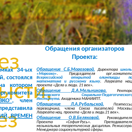
без
овки,
Обращения организаторов
ез
Проекта:
амках 34-ых
Обращение С.Б.Морозовой.
Директора
школ
«Морозко»
. Председателя орг.комитет
, состоялся
Всероссийской открытой олимпиады п
математике и русскому языку
. Лауреата нац
ысти,
а котором
проекта «Дела и люди. 21 век».
Обращение Д.А.Мельникова.
Ректор
г.комитета
Московского Социально-Педагогическог
Института
. Академика МАНИИПТ.
ЗКО"
, член
Обращение Л.А.Рубальской.
Поэтессы
едставила
переводчика, члена Союза писателей Москвы
ез
Лауреата нац. проекта «Дела и люди.21 век».
НИЙ, ВРЕМЕН
Обращение О.В.Беляковой.
Руководител
Проекта «София-Русь». Преподавател
музыкальных теоретических дисциплин. Режиссера
Менеджера социокультурной сферы.