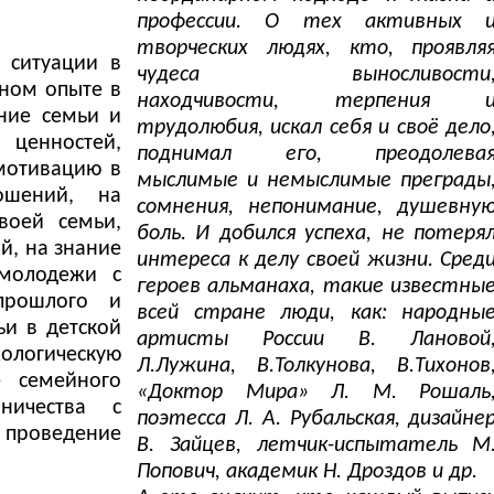
профессии. О тех активных 
творческих людях, кто, проявля
 ситуации в
чудеса выносливости
ьном опыте в
находчивости, терпения 
ние семьи и
трудолюбия, искал себя и своё дело
ценностей,
поднимал его, преодолева
 мотивацию в
мыслимые и немыслимые преграды
ошений, на
сомнения, непонимание, душевну
воей семьи,
боль. И добился успеха, не потеря
й, на знание
интереса к делу своей жизни. Сред
 молодежи с
героев альманаха, такие известны
прошлого и
всей стране люди, как: народны
и в детской
артисты России В. Лановой
ологическую
Л.Лужина, В.Толкунова, В.Тихонов
е семейного
«Доктор Мира» Л. М. Рошаль
ничества с
поэтесса Л. А. Рубальская, дизайне
 проведение
В. Зайцев, летчик-испытатель М
Попович, академик Н. Дроздов и др.