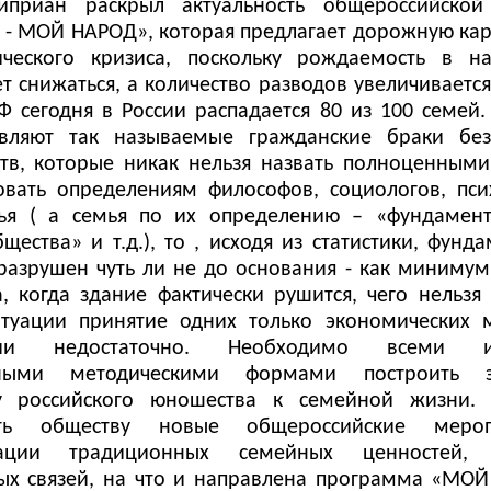
иприан раскрыл актуальность общероссийско
- МОЙ НАРОД», которая предлагает дорожную кар
ического кризиса, поскольку рождаемость в н
т снижаться, а количество разводов увеличиваетс
РФ сегодня в России распадается 80 из 100 семей.
авляют так называемые гражданские браки без
ств, которые никак нельзя назвать полноценным
овать определениям философов, социологов, пси
ья ( а семья по их определению – «фундамент
щества» и т.д.), то , исходя из статистики, фунд
разрушен чуть ли не до основания - как минимум
а, когда здание фактически рушится, чего нельзя 
туации принятие одних только экономических 
фии недостаточно. Необходимо всеми и
ными методическими формами построить э
ку российского юношества к семейной жизни.
ить обществу новые общероссийские меро
зации традиционных семейных ценностей, 
ых связей, на что и направлена программа «МО