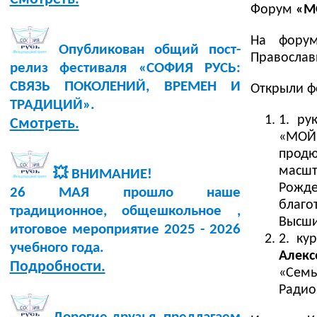
Форум
«М
На форум
Опубликован общий пост-
Православ
релиз фестиваля «СОФИЯ РУСЬ:
СВЯЗЬ ПОКОЛЕНИЙ, ВРЕМЕН И
Открыли ф
ТРАДИЦИЙ».
1. ру
Смотреть.
«МОЙ
продю
масшт
💥 ВНИМАНИЕ!
Рожд
26 МАЯ прошло наше
благо
традиционное, общешкольное ,
Высши
итоговое мероприятие 2025 - 2026
2. к
учебного года.
Алекс
Подробности.
«Семь
Радио