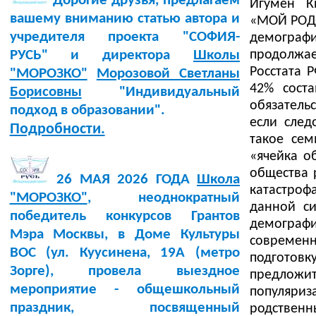
Дорогие друзья, предлагаем
Игумен К
вашему вниманию статью автора и
«МОЙ РОД 
учредителя проекта "СОФИЯ-
демограф
продолжае
РУСЬ" и директора
Школы
Росстата 
"МОРОЗКО"
Морозовой Светланы
42% сост
Борисовны
"Индивидуальный
обязатель
подход в образовании".
если след
Подробности.
такое сем
«ячейка об
общества 
26 МАЯ 2026 ГОДА
Школа
катастроф
"МОРОЗКО"
, неоднократный
данной си
победитель конкурсов Грантов
демогра
Мэра Москвы, в Доме Культуры
современ
BOC (ул. Куусинена, 19А (метро
подготов
Зорге), провела выездное
предлож
мероприятие - общешкольный
популяри
праздник, посвященный
родственн