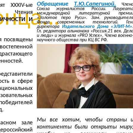
Обращение
Т.Ю.Сапегиной.
Член
т XXXIV-ые
Союза журналистов России. Лауреат
нца...
ые Чтения
международной литературной преми
«Золотое перо Руси». Зам. руководител
ЛИЧНОСТИ И
Фонда современных технологий. Ген
директора
Издательского Дома «ЭЛИТ-М»
Гл. редактора альманаха «Россия.21 век. Дел
и люди» и журнала «PRO Успех». Члена военно
ия посвящены
научного общества при КЦ ВС РФ.
востепенной
драстающего
енностей.
едставители
ость в сфере
циональных
зовательных
победителей
д.
Мы все хотим, чтобы страны 
расном зале
континенты были открыты миру
ероссийский