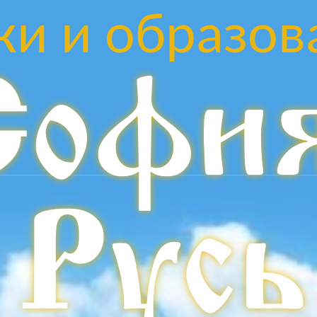
ки и образов
Софи
Русь