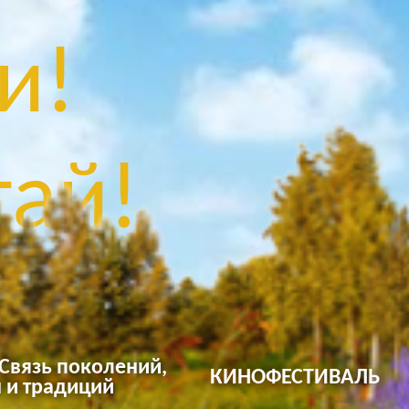
и!
ай!
 Связь поколений,
КИНОФЕСТИВАЛЬ
 и традиций