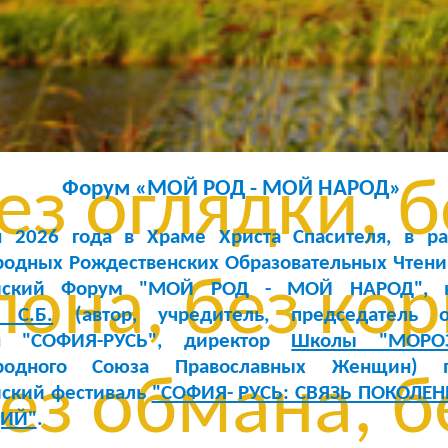
з сомнений, 
ли, без остан
ез оглядки, б
Форум «МОЙ РОД - МОЙ НАРОД»
я 2026 года в Храме Христа Спасителя, в р
одных Рождественских Образовательных Чтений
она, без кор
ийский Форум "МОЙ РОД - МОЙ НАРОД", н
 С.Б.
(автор, учредитель, председатель ор
ля "СОФИЯ-РУСЬ", директор
Школы "МОРО
родного Союза Православных Женщин) пр
ез обмана, б
йский фестиваль
"СОФИЯ- РУСЬ: СВЯЗЬ ПОКОЛЕ
ЦИЙ"
.