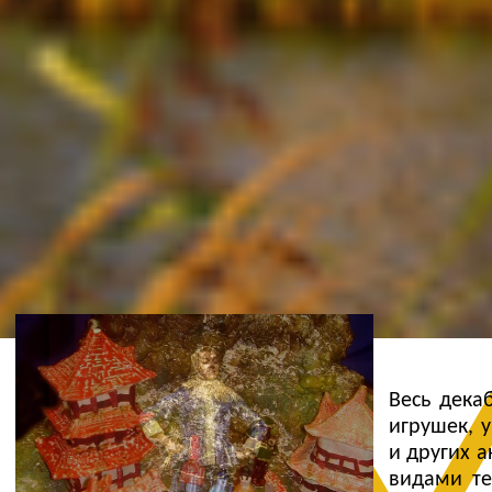
Ж
Весь дека
игрушек, 
и других 
видами те