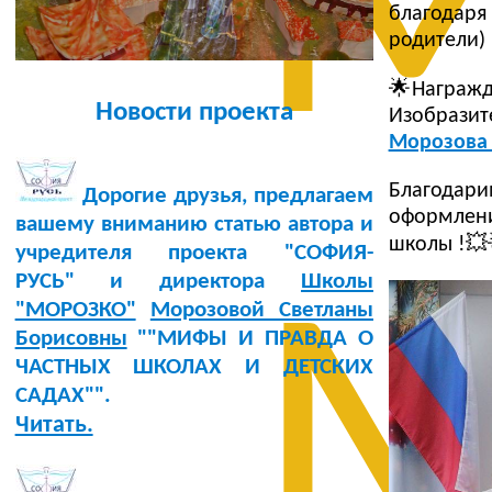
М
благодар
родители) 
🌟Награжд
Новости проекта
Изобразит
Морозова 
Благодари
Дорогие друзья, предлагаем
оформлен
вашему вниманию статью автора и
школы !
учредителя проекта "СОФИЯ-
РУСЬ" и директора
Школы
М
"МОРОЗКО"
Морозовой Светланы
Борисовны
""МИФЫ И ПРАВДА О
ЧАСТНЫХ ШКОЛАХ И ДЕТСКИХ
САДАХ"".
Читать.