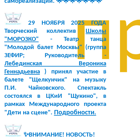
самореализации. 🌟🌟🌟🌟🌟🌟🌟
п
29 НОЯБРЯ 2025 ГОДА
Творческий коллектив
Школы
"МОРОЗКО"
- Театр танца
"Молодой балет Москвы" (группа
ЗЕФИР; Руководитель -
Лебединская Вероника
Геннадьевна
) принял участие в
балете "Щелкунчик" на музыку
П.И. Чайковского. Спектакль
состоялся в ЦКиИ "Щукино", в
рамках Международного проекта
Подробности.
"Дети на сцене".
✨ВНИМАНИЕ! НОВОСТЬ!