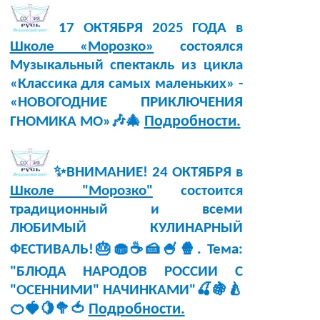
17 ОКТЯБРЯ 2025 ГОДА в
Школе «Морозко»
состоялся
Музыкальный спектакль из цикла
«Классика для самых маленьких» -
«НОВОГОДНИЕ ПРИКЛЮЧЕНИЯ
Подробности.
ГНОМИКА МО»🎶🎄
✨ВНИМАНИЕ! 24 ОКТЯБРЯ в
Школе "Морозко"
состоится
традиционный и всеми
ЛЮБИМЫЙ КУЛИНАРНЫЙ
ФЕСТИВАЛЬ!🎂🧁☕🍰🍧🍿. Тема:
"БЛЮДА НАРОДОВ РОССИИ С
"ОСЕННИМИ" НАЧИНКАМИ"🍒🍇🍐
Подробности.
🍊🍓🍋🥦🍅