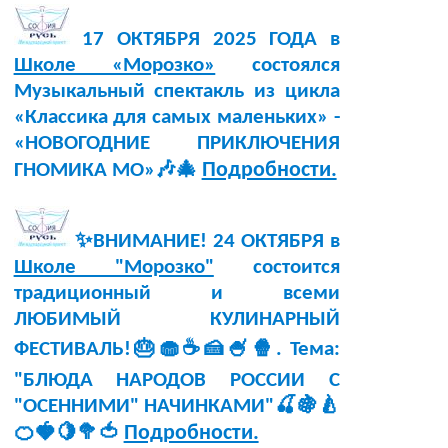
17 ОКТЯБРЯ 2025 ГОДА в
Школе «Морозко»
состоялся
Музыкальный спектакль из цикла
«Классика для самых маленьких» -
«НОВОГОДНИЕ ПРИКЛЮЧЕНИЯ
Подробности.
ГНОМИКА МО»🎶🎄
✨ВНИМАНИЕ! 24 ОКТЯБРЯ в
Школе "Морозко"
состоится
традиционный и всеми
ЛЮБИМЫЙ КУЛИНАРНЫЙ
ФЕСТИВАЛЬ!🎂🧁☕🍰🍧🍿. Тема:
"БЛЮДА НАРОДОВ РОССИИ С
"ОСЕННИМИ" НАЧИНКАМИ"🍒🍇🍐
Подробности.
🍊🍓🍋🥦🍅