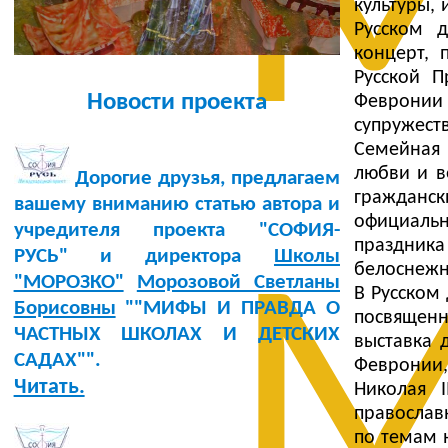
М
культуры, 
Русском 
концерт, 
Русской П
Новости проекта
Февронии
супружест
Семейная 
любви и в
Дорогие друзья, предлагаем
гражданск
вашему вниманию статью автора и
официальн
учредителя проекта "СОФИЯ-
праздника
РУСЬ" и директора
Школы
М
белоснеж
"МОРОЗКО"
Морозовой Светланы
В Русском 
Борисовны
""МИФЫ И ПРАВДА О
посвящен
ЧАСТНЫХ ШКОЛАХ И ДЕТСКИХ
выставка 
САДАХ"".
Февронии
Читать.
Николая 
православ
по темам н