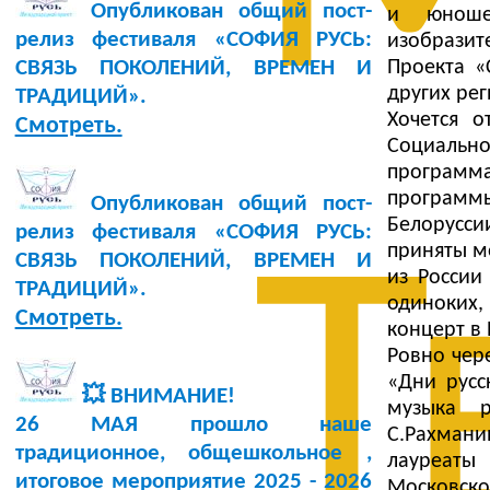
Опубликован общий пост-
и юноше
релиз фестиваля «СОФИЯ РУСЬ:
изобразит
Проекта «
СВЯЗЬ ПОКОЛЕНИЙ, ВРЕМЕН И
других рег
ТРАДИЦИЙ».
Хочется 
Смотреть.
Социально
программ
программ
Опубликован общий пост-
Белорусси
релиз фестиваля «СОФИЯ РУСЬ:
Т
приняты м
СВЯЗЬ ПОКОЛЕНИЙ, ВРЕМЕН И
из России
ТРАДИЦИЙ».
одиноких,
Смотреть.
концерт в 
Ровно чер
«Дни русс
💥 ВНИМАНИЕ!
музыка р
26 МАЯ прошло наше
С.Рахман
традиционное, общешкольное ,
лауреаты
итоговое мероприятие 2025 - 2026
Московск