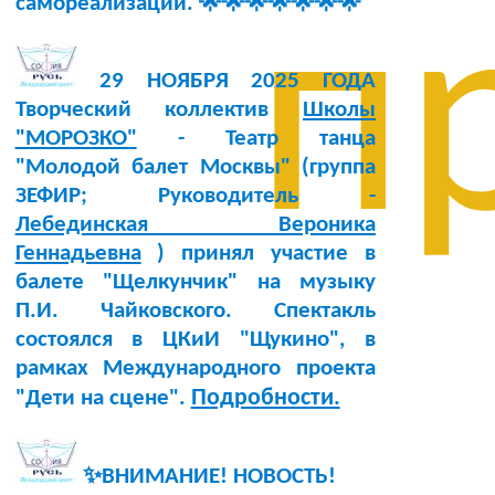
самореализации. 🌟🌟🌟🌟🌟🌟🌟
п
29 НОЯБРЯ 2025 ГОДА
Творческий коллектив
Школы
"МОРОЗКО"
- Театр танца
"Молодой балет Москвы" (группа
ЗЕФИР; Руководитель -
Лебединская Вероника
Геннадьевна
) принял участие в
балете "Щелкунчик" на музыку
П.И. Чайковского. Спектакль
состоялся в ЦКиИ "Щукино", в
рамках Международного проекта
Подробности.
"Дети на сцене".
✨ВНИМАНИЕ! НОВОСТЬ!