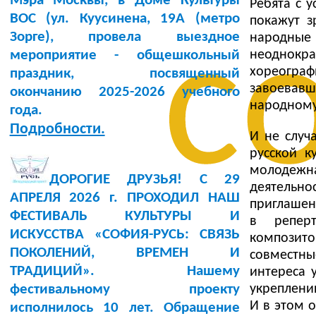
Мэра Москвы, в Доме Культуры
Ребята с 
BOC (ул. Куусинена, 19А (метро
покажут з
с
Зорге), провела выездное
народные
неоднок
мероприятие - общешкольный
хореогра
праздник, посвященный
завоевав
окончанию 2025-2026 учебного
народному 
года.
Подробности.
И не случ
русской к
молодежн
ДОРОГИЕ ДРУЗЬЯ! С 29
деятельно
АПРЕЛЯ 2026 г. ПРОХОДИЛ НАШ
приглашен
ФЕСТИВАЛЬ КУЛЬТУРЫ И
в репер
ИСКУССТВА «СОФИЯ-РУСЬ: СВЯЗЬ
композито
ПОКОЛЕНИЙ, ВРЕМЕН И
совместны
ТРАДИЦИЙ». Нашему
интереса 
укреплени
фестивальному проекту
И в этом 
исполнилось 10 лет. Обращение