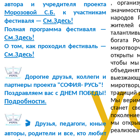
, органи
автора и учредителя проекта
значимост
Морозовой С.Б.
к участникам
народов 
См.Здесь!
фестиваля —
жителей 
Полная программа фестиваля —
талантли
См.Здесь!
богата Р
О том, как проходил фестиваль —
миротвор
См.Здесь!
открыты м
чтобы мы
объединя
у
Дорогие друзья, коллеги и
выезжающ
партнеры проекта "СОФИЯ- РУСЬ"!
миротворц
традиций р
Поздравляем вас с ДНЕМ ПОБЕДЫ!
Мы верим
Подробности.
станет с
поколение
мы откры
🎬 Друзья, педагоги, юные
реализоват
авторы, родители и все, кто любит