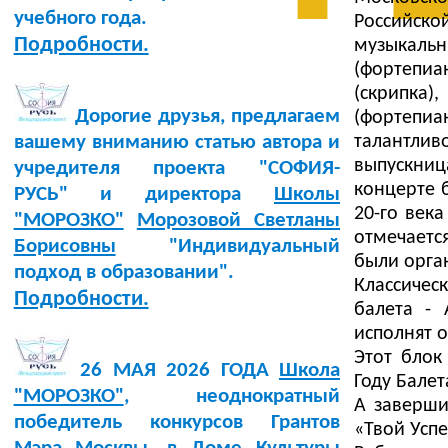
учебного года.
Российск
Подробности.
музыкаль
(фортепи
(скрипка
Дорогие друзья, предлагаем
(фортепиа
талантли
вашему вниманию статью автора и
выпускниц
учредителя проекта "СОФИЯ-
концерте 
РУСЬ" и директора
Школы
20-го век
"МОРОЗКО"
Морозовой Светланы
отмечаетс
Борисовны
"Индивидуальный
были орган
подход в образовании".
Классичес
Подробности.
балета -
исполнят 
Этот блок
26 МАЯ 2026 ГОДА
Школа
Году Балет
"МОРОЗКО"
, неоднократный
А заверши
победитель конкурсов Грантов
«Твой Успе